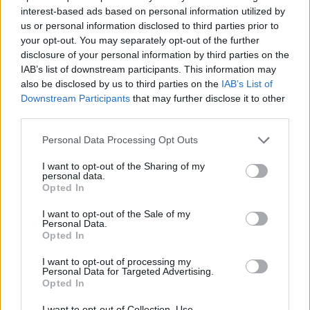
interest-based ads based on personal information utilized by
us or personal information disclosed to third parties prior to
your opt-out. You may separately opt-out of the further
disclosure of your personal information by third parties on the
IAB’s list of downstream participants. This information may
also be disclosed by us to third parties on the
IAB’s List of
Downstream Participants
that may further disclose it to other
third parties.
Please note that this website/app uses one or more Google
Personal Data Processing Opt Outs
Κοινοποιήστε
services and may gather and store information including but
not limited to your visit or usage behaviour. You may click to
I want to opt-out of the Sharing of my
personal data.
grant or deny consent to Google and its third-party tags to
Opted In
use your data for below specified purposes in below Google
Οπισθόφυλλο εφημερίδας Today Free Press
consent section.
I want to opt-out of the Sale of my
Personal Data.
Opted In
I want to opt-out of processing my
Personal Data for Targeted Advertising.
Opted In
I want to opt-out of Collection, Use,