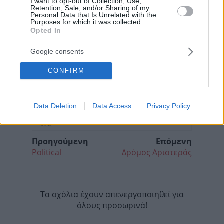
I want to opt-out of Collection, Use,
Retention, Sale, and/or Sharing of my
Personal Data that Is Unrelated with the
Purposes for which it was collected.
Opted In
Google consents
CONFIRM
Data Deletion
Data Access
Privacy Policy
Προηγούμενη
Επόμενη
Political
Δρόμος Αριστεράς
Τα σχόλια έχουν απενεργοποιηθεί για
όλους προσωρινά!