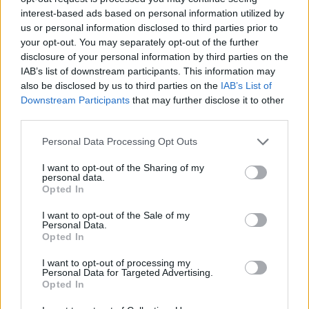
interest-based ads based on personal information utilized by
us or personal information disclosed to third parties prior to
your opt-out. You may separately opt-out of the further
disclosure of your personal information by third parties on the
IAB’s list of downstream participants. This information may
also be disclosed by us to third parties on the
IAB’s List of
Downstream Participants
that may further disclose it to other
third parties.
Please note that this website/app uses one or more Google
Κοινοποιήστε
Personal Data Processing Opt Outs
services and may gather and store information including but
not limited to your visit or usage behaviour. You may click to
I want to opt-out of the Sharing of my
personal data.
grant or deny consent to Google and its third-party tags to
Opted In
Οπισθόφυλλο εφημερίδας Καρφίτσα
use your data for below specified purposes in below Google
consent section.
I want to opt-out of the Sale of my
Personal Data.
Opted In
I want to opt-out of processing my
Personal Data for Targeted Advertising.
Opted In