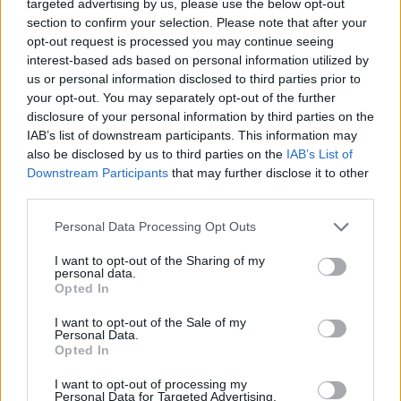
targeted advertising by us, please use the below opt-out
section to confirm your selection. Please note that after your
opt-out request is processed you may continue seeing
interest-based ads based on personal information utilized by
us or personal information disclosed to third parties prior to
your opt-out. You may separately opt-out of the further
disclosure of your personal information by third parties on the
IAB’s list of downstream participants. This information may
also be disclosed by us to third parties on the
IAB’s List of
Downstream Participants
that may further disclose it to other
third parties.
Please note that this website/app uses one or more Google
Personal Data Processing Opt Outs
Κοινοποιήστε
services and may gather and store information including but
not limited to your visit or usage behaviour. You may click to
I want to opt-out of the Sharing of my
personal data.
grant or deny consent to Google and its third-party tags to
Opted In
use your data for below specified purposes in below Google
Οπισθόφυλλο εφημερίδας Εποχή
consent section.
I want to opt-out of the Sale of my
Personal Data.
Opted In
I want to opt-out of processing my
Personal Data for Targeted Advertising.