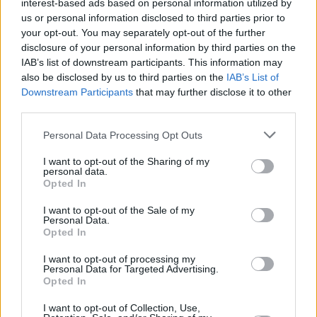
interest-based ads based on personal information utilized by
us or personal information disclosed to third parties prior to
your opt-out. You may separately opt-out of the further
disclosure of your personal information by third parties on the
IAB’s list of downstream participants. This information may
also be disclosed by us to third parties on the
IAB’s List of
Downstream Participants
that may further disclose it to other
third parties.
Κοινοποιήστε
Please note that this website/app uses one or more Google
Personal Data Processing Opt Outs
services and may gather and store information including but
not limited to your visit or usage behaviour. You may click to
I want to opt-out of the Sharing of my
personal data.
grant or deny consent to Google and its third-party tags to
Οπισθόφυλλο εφημερίδας Star Press
Opted In
use your data for below specified purposes in below Google
consent section.
I want to opt-out of the Sale of my
Personal Data.
Opted In
I want to opt-out of processing my
Personal Data for Targeted Advertising.
Opted In
I want to opt-out of Collection, Use,