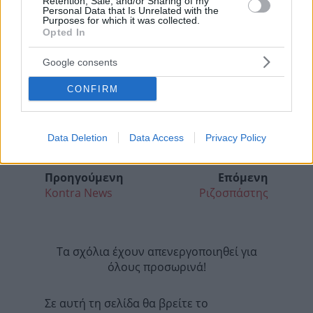
Retention, Sale, and/or Sharing of my
Personal Data that Is Unrelated with the
Purposes for which it was collected.
Opted In
Google consents
CONFIRM
Data Deletion
Data Access
Privacy Policy
Προηγούμενη
Επόμενη
Kontra News
Ριζοσπάστης
Τα σχόλια έχουν απενεργοποιηθεί για
όλους προσωρινά!
Σε αυτή τη σελίδα θα βρείτε το