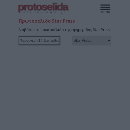
protoselida
efimeridon.gr
Πρωτοσέλιδο Star Press
Διαβάστε το πρωτοσέλιδο της εφημερίδας Star Press