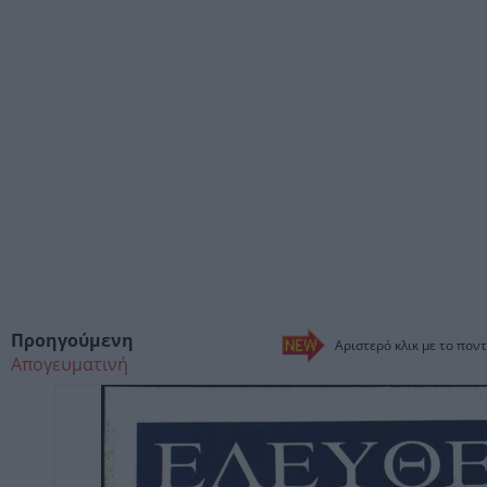
Προηγούμενη
Αριστερό κλικ με το ποντ
Απογευματινή