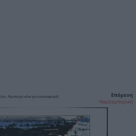
Επόμενη
ίτε. Αριστερό κλικ για επαναφορά!
Ναυτεμπορική