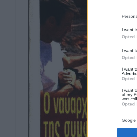
in below Go
Persona
I want t
Opted 
I want t
Opted 
I want 
Advertis
Opted 
I want t
of my P
was col
Opted 
Google 