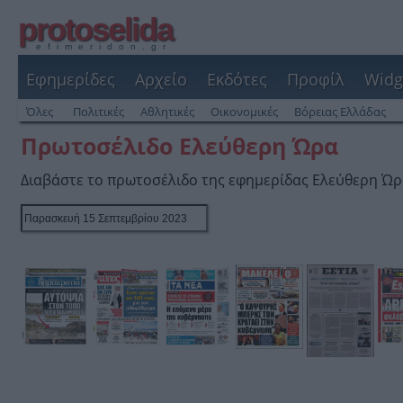
protoselida
efimeridon.gr
Εφημερίδες
Αρχείο
Εκδότες
Προφίλ
Widg
Όλες
Πολιτικές
Αθλητικές
Οικονομικές
Βόρειας Ελλάδας
Πρωτοσέλιδο Ελεύθερη Ώρα
Διαβάστε το πρωτοσέλιδο της εφημερίδας Ελεύθερη Ώ