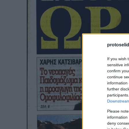
protoseli
If you wish 
sensitive in
confirm you
continue se
information 
further disc
participants
Downstream 
Please note
information 
deny consent