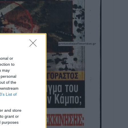
sonal or
ection to
ou may
 personal
out of the
 downstream
B’s List of
er and store
to grant or
ed purposes