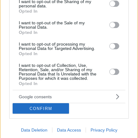
not limited to your visit or usage behaviour. You may click to
I want to opt-out of the Sharing of my
personal data.
grant or deny consent to Google and its third-party tags to
Opted In
use your data for below specified purposes in below Google
Οπισθόφυλλο εφημερίδας Εθνικός Κήρυξ
consent section.
I want to opt-out of the Sale of my
Personal Data.
Opted In
I want to opt-out of processing my
Personal Data for Targeted Advertising.
Opted In
I want to opt-out of Collection, Use,
Retention, Sale, and/or Sharing of my
Personal Data that Is Unrelated with the
Purposes for which it was collected.
Opted In
Google consents
CONFIRM
Data Deletion
Data Access
Privacy Policy