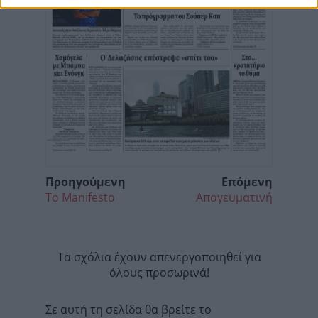
Προηγούμενη
Επόμενη
Το Manifesto
Απογευματινή
Τα σχόλια έχουν απενεργοποιηθεί για
όλους προσωρινά!
Σε αυτή τη σελίδα θα βρείτε το