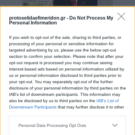
protoselidaefimeridon.gr -
Do Not Process My
Personal Information
If you wish to opt-out of the sale, sharing to third parties, or
processing of your personal or sensitive information for
targeted advertising by us, please use the below opt-out
section to confirm your selection. Please note that after your
opt-out request is processed you may continue seeing
interest-based ads based on personal information utilized by
us or personal information disclosed to third parties prior to
your opt-out. You may separately opt-out of the further
disclosure of your personal information by third parties on the
IAB’s list of downstream participants. This information may
also be disclosed by us to third parties on the
IAB’s List of
Downstream Participants
that may further disclose it to other
third parties.
Please note that this website/app uses one or more Google
Personal Data Processing Opt Outs
Κοινοποιήστε
services and may gather and store information including but