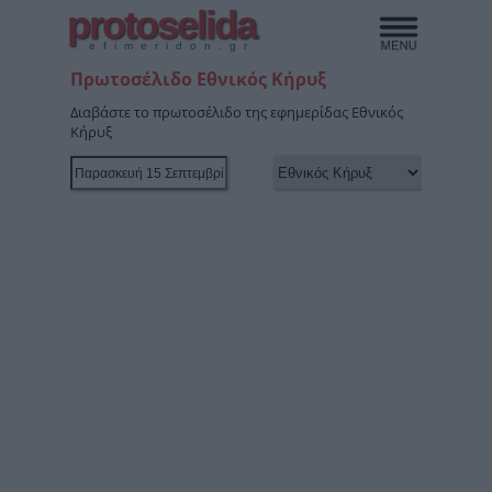
protoselida
efimeridon.gr
Πρωτοσέλιδο Εθνικός Κήρυξ
Διαβάστε το πρωτοσέλιδο της εφημερίδας Εθνικός
Κήρυξ