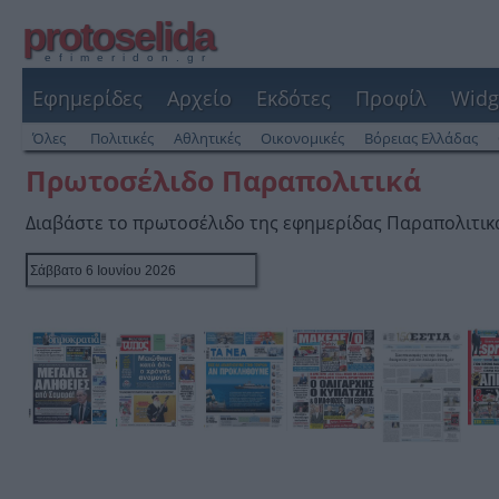
protoselida
efimeridon.gr
Εφημερίδες
Αρχείο
Εκδότες
Προφίλ
Widg
Όλες
Πολιτικές
Αθλητικές
Οικονομικές
Βόρειας Ελλάδας
Πρωτοσέλιδο Παραπολιτικά
Διαβάστε το πρωτοσέλιδο της εφημερίδας Παραπολιτικ