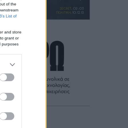
out of the
 downstream
B’s List of
er and store
to grant or
ed purposes