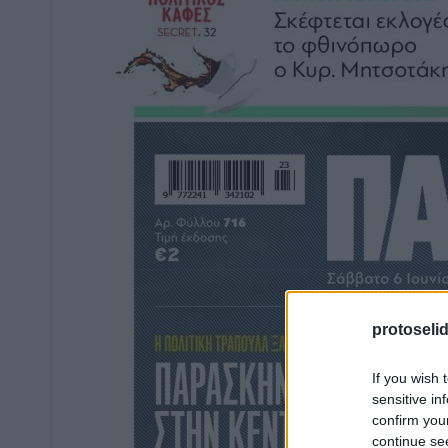
protoseli
If you wish 
sensitive in
confirm you
continue se