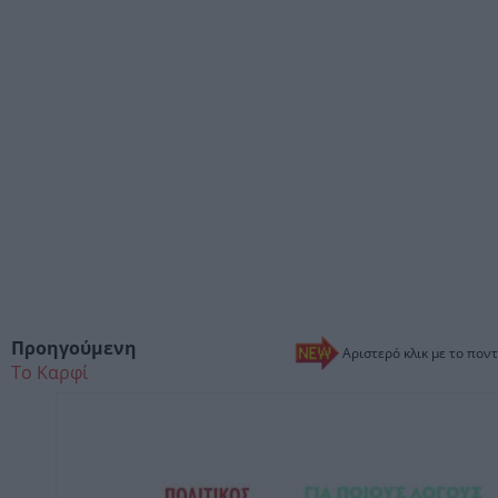
Προηγούμενη
Αριστερό κλικ με το ποντ
Το Καρφί