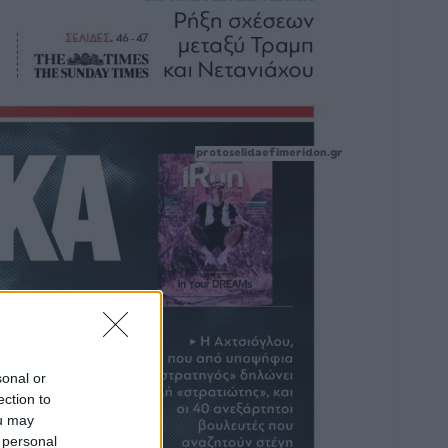
sonal or
ection to
ou may
 personal