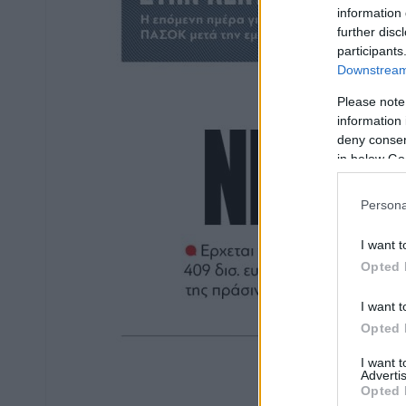
information 
further disc
participants
Downstream 
Please note
information 
deny consent
in below Go
Persona
I want t
Opted 
I want t
Opted 
I want 
Advertis
Opted 