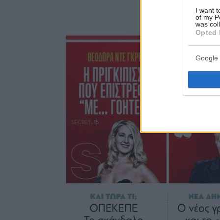
I want t
of my P
was col
Opted 
Google 