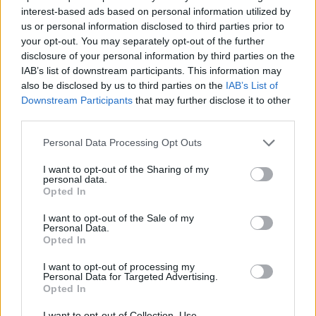
interest-based ads based on personal information utilized by
us or personal information disclosed to third parties prior to
your opt-out. You may separately opt-out of the further
disclosure of your personal information by third parties on the
IAB’s list of downstream participants. This information may
also be disclosed by us to third parties on the
IAB’s List of
Downstream Participants
that may further disclose it to other
third parties.
Please note that this website/app uses one or more Google
Personal Data Processing Opt Outs
Κοινοποιήστε
services and may gather and store information including but
not limited to your visit or usage behaviour. You may click to
I want to opt-out of the Sharing of my
personal data.
grant or deny consent to Google and its third-party tags to
Opted In
use your data for below specified purposes in below Google
Οπισθόφυλλο εφημερίδας Ελεύθερος Τύπος
consent section.
I want to opt-out of the Sale of my
Personal Data.
Opted In
I want to opt-out of processing my
Personal Data for Targeted Advertising.
Opted In
I want to opt-out of Collection, Use,