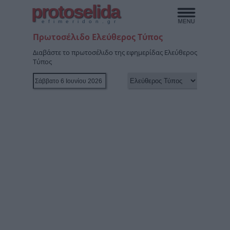
protoselida
efimeridon.gr
Πρωτοσέλιδο Ελεύθερος Τύπος
Διαβάστε το πρωτοσέλιδο της εφημερίδας Ελεύθερος
Τύπος