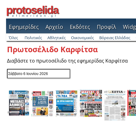
protoselida
efimeridon.gr
Εφημερίδες
Αρχείο
Εκδότες
Προφίλ
Widg
Όλες
Πολιτικές
Αθλητικές
Οικονομικές
Βόρειας Ελλάδας
Πρωτοσέλιδο Καρφίτσα
Διαβάστε το πρωτοσέλιδο της εφημερίδας Καρφίτσα