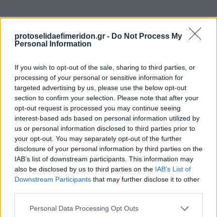
protoselidaefimeridon.gr -
Do Not Process My
Personal Information
If you wish to opt-out of the sale, sharing to third parties, or
processing of your personal or sensitive information for
targeted advertising by us, please use the below opt-out
section to confirm your selection. Please note that after your
Προηγούμενη
Επόμενη
opt-out request is processed you may continue seeing
Αμαρυσία
Κοινωνική
interest-based ads based on personal information utilized by
us or personal information disclosed to third parties prior to
your opt-out. You may separately opt-out of the further
disclosure of your personal information by third parties on the
IAB’s list of downstream participants. This information may
also be disclosed by us to third parties on the
IAB’s List of
Downstream Participants
that may further disclose it to other
third parties.
Please note that this website/app uses one or more Google
Personal Data Processing Opt Outs
services and may gather and store information including but