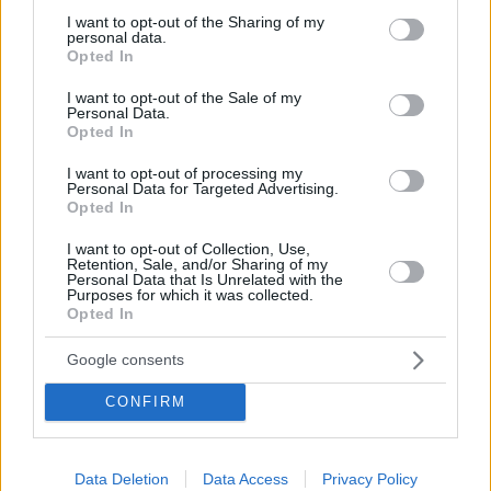
not limited to your visit or usage behaviour. You may click to
I want to opt-out of the Sharing of my
personal data.
grant or deny consent to Google and its third-party tags to
Opted In
use your data for below specified purposes in below Google
consent section.
I want to opt-out of the Sale of my
Personal Data.
Opted In
I want to opt-out of processing my
Personal Data for Targeted Advertising.
Opted In
Κοινοποιήστε
I want to opt-out of Collection, Use,
Retention, Sale, and/or Sharing of my
Personal Data that Is Unrelated with the
Purposes for which it was collected.
Προηγούμενη
Επόμενη
Opted In
Αμαρυσία
Κοινωνική
Google consents
CONFIRM
Τα σχόλια έχουν απενεργοποιηθεί για
όλους προσωρινά!
Data Deletion
Data Access
Privacy Policy