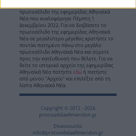
Σε αυτή τη σελίδα θα βρείτε το
πρωτοσέλιδο της εφημερίδας Αθηναϊκά
Νέα που κυκλοφόρησε Πέμπτη 1
Δεκεμβρίου 2022. Για να διαβάσετε το
πρωτοσέλιδο της εφημερίδας Αθηναϊκά
Νέα σε μεγαλύτερο μέγεθος κρατήστε το
ποντίκι πατημένο πάνω στο μεγάλο
πρωτοσέλιδο Αθηναϊκά Νέα και σύρετε
προς την κατέυθυνση που θέλετε. Για να
δείτε το ιστορικό αρχείο της εφημερίδας
Αθηναϊκά Νέα πατήστε
εδώ
ή πατήστε
από μενού "Αρχείο" και επιλέξτε από τη
λίστα Αθηναϊκά Νέα.
Copyright © 2012 - 2026
protoselidaefimeridon.gr
Επικοινωνία:
info@protoselidaefimeridon.gr