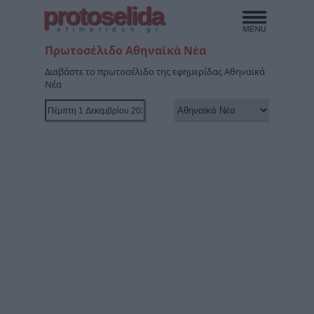
protoselida
efimeridon.gr
Πρωτοσέλιδο Αθηναϊκά Νέα
Διαβάστε το πρωτοσέλιδο της εφημερίδας Αθηναϊκά
Νέα