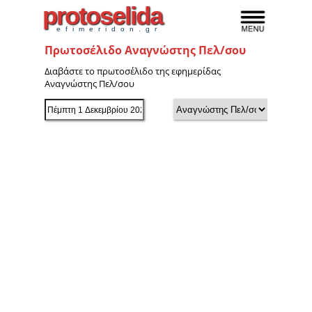
protoselida
efimeridon.gr
Πρωτοσέλιδο Αναγνώστης Πελ/σου
Διαβάστε το πρωτοσέλιδο της εφημερίδας
Αναγνώστης Πελ/σου