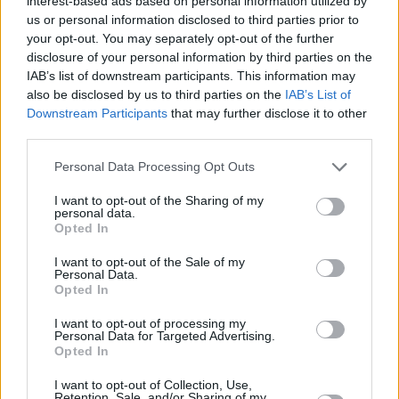
interest-based ads based on personal information utilized by
us or personal information disclosed to third parties prior to
your opt-out. You may separately opt-out of the further
disclosure of your personal information by third parties on the
IAB’s list of downstream participants. This information may
also be disclosed by us to third parties on the
IAB’s List of
Downstream Participants
that may further disclose it to other
third parties.
Please note that this website/app uses one or more Google
Personal Data Processing Opt Outs
Κοινοποιήστε
services and may gather and store information including but
not limited to your visit or usage behaviour. You may click to
I want to opt-out of the Sharing of my
personal data.
grant or deny consent to Google and its third-party tags to
Opted In
use your data for below specified purposes in below Google
Οπισθόφυλλο εφημερίδας Τα Νέα
consent section.
I want to opt-out of the Sale of my
Personal Data.
Opted In
I want to opt-out of processing my
Personal Data for Targeted Advertising.
Opted In
I want to opt-out of Collection, Use,
Retention, Sale, and/or Sharing of my