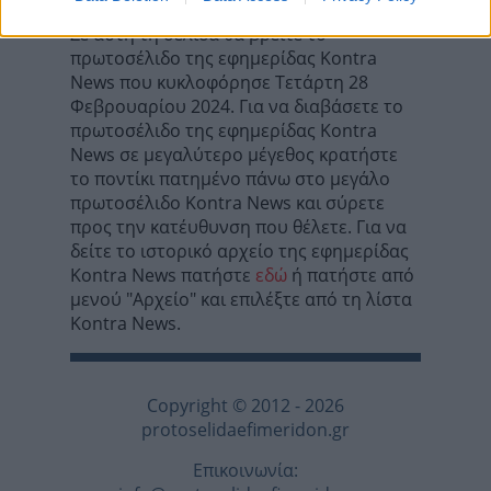
Σε αυτή τη σελίδα θα βρείτε το
πρωτοσέλιδο της εφημερίδας Kontra
News που κυκλοφόρησε Τετάρτη 28
Φεβρουαρίου 2024. Για να διαβάσετε το
πρωτοσέλιδο της εφημερίδας Kontra
News σε μεγαλύτερο μέγεθος κρατήστε
το ποντίκι πατημένο πάνω στο μεγάλο
πρωτοσέλιδο Kontra News και σύρετε
προς την κατέυθυνση που θέλετε. Για να
δείτε το ιστορικό αρχείο της εφημερίδας
Kontra News πατήστε
εδώ
ή πατήστε από
μενού "Αρχείο" και επιλέξτε από τη λίστα
Kontra News.
Copyright © 2012 - 2026
protoselidaefimeridon.gr
Επικοινωνία: