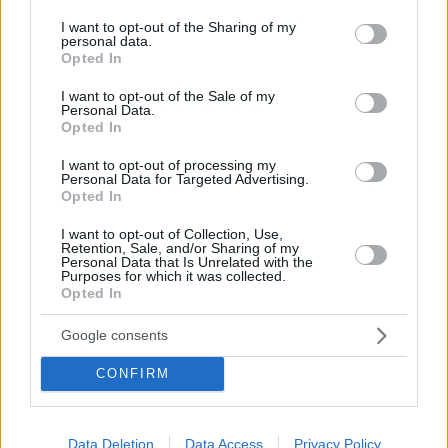
services and may gather and store information including but
not limited to your visit or usage behaviour. You may click to
I want to opt-out of the Sharing of my
personal data.
grant or deny consent to Google and its third-party tags to
Opted In
use your data for below specified purposes in below Google
consent section.
I want to opt-out of the Sale of my
Personal Data.
Opted In
I want to opt-out of processing my
Personal Data for Targeted Advertising.
Opted In
Κοινοποιήστε
I want to opt-out of Collection, Use,
Retention, Sale, and/or Sharing of my
Personal Data that Is Unrelated with the
Purposes for which it was collected.
Opted In
Προηγούμενη
Επόμενη
On time
Star Press
Google consents
CONFIRM
Τα σχόλια έχουν απενεργοποιηθεί για
όλους προσωρινά!
Data Deletion
Data Access
Privacy Policy