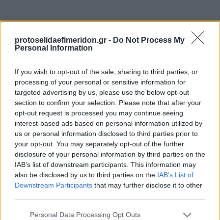
protoselidaefimeridon.gr -
Do Not Process My
Personal Information
If you wish to opt-out of the sale, sharing to third parties, or
processing of your personal or sensitive information for
targeted advertising by us, please use the below opt-out
section to confirm your selection. Please note that after your
Προηγούμενη
Επόμενη
opt-out request is processed you may continue seeing
On time
Star Press
interest-based ads based on personal information utilized by
us or personal information disclosed to third parties prior to
your opt-out. You may separately opt-out of the further
disclosure of your personal information by third parties on the
IAB’s list of downstream participants. This information may
also be disclosed by us to third parties on the
IAB’s List of
Downstream Participants
that may further disclose it to other
third parties.
Please note that this website/app uses one or more Google
Personal Data Processing Opt Outs