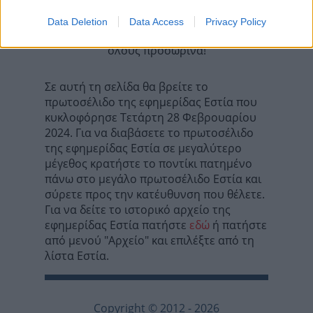
Data Deletion
Data Access
Privacy Policy
Τα σχόλια έχουν απενεργοποιηθεί για
όλους προσωρινά!
Σε αυτή τη σελίδα θα βρείτε το
πρωτοσέλιδο της εφημερίδας Εστία που
κυκλοφόρησε Τετάρτη 28 Φεβρουαρίου
2024. Για να διαβάσετε το πρωτοσέλιδο
της εφημερίδας Εστία σε μεγαλύτερο
μέγεθος κρατήστε το ποντίκι πατημένο
πάνω στο μεγάλο πρωτοσέλιδο Εστία και
σύρετε προς την κατέυθυνση που θέλετε.
Για να δείτε το ιστορικό αρχείο της
εφημερίδας Εστία πατήστε
εδώ
ή πατήστε
από μενού "Αρχείο" και επιλέξτε από τη
λίστα Εστία.
Copyright © 2012 - 2026