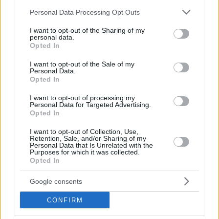
Please note that this website/app uses one or more Google
Personal Data Processing Opt Outs
services and may gather and store information including but
not limited to your visit or usage behaviour. You may click to
I want to opt-out of the Sharing of my
personal data.
grant or deny consent to Google and its third-party tags to
Opted In
use your data for below specified purposes in below Google
consent section.
I want to opt-out of the Sale of my
Personal Data.
Opted In
I want to opt-out of processing my
Personal Data for Targeted Advertising.
Opted In
I want to opt-out of Collection, Use,
Retention, Sale, and/or Sharing of my
Personal Data that Is Unrelated with the
Κοινοποιήστε
Purposes for which it was collected.
Opted In
Google consents
Προηγούμενη
Επόμενη
CONFIRM
Μακελειό
Espresso