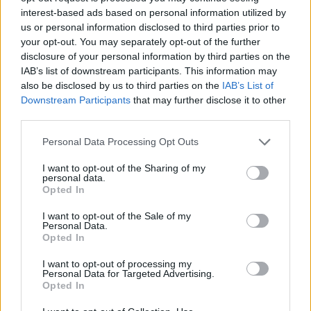
interest-based ads based on personal information utilized by
us or personal information disclosed to third parties prior to
your opt-out. You may separately opt-out of the further
disclosure of your personal information by third parties on the
IAB’s list of downstream participants. This information may
also be disclosed by us to third parties on the
IAB’s List of
Downstream Participants
that may further disclose it to other
third parties.
Please note that this website/app uses one or more Google
Personal Data Processing Opt Outs
Κοινοποιήστε
services and may gather and store information including but
not limited to your visit or usage behaviour. You may click to
I want to opt-out of the Sharing of my
personal data.
grant or deny consent to Google and its third-party tags to
Opted In
use your data for below specified purposes in below Google
Οπισθόφυλλο εφημερίδας Των συντακτών
consent section.
I want to opt-out of the Sale of my
Personal Data.
Opted In
I want to opt-out of processing my
Personal Data for Targeted Advertising.
Opted In