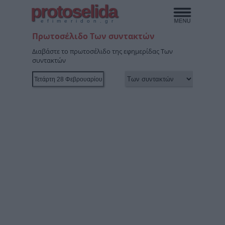
protoselida
efimeridon.gr
Πρωτοσέλιδο Των συντακτών
Διαβάστε το πρωτοσέλιδο της εφημερίδας Των
συντακτών