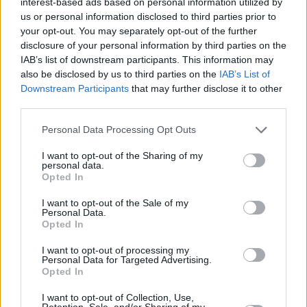
interest-based ads based on personal information utilized by
us or personal information disclosed to third parties prior to
your opt-out. You may separately opt-out of the further
disclosure of your personal information by third parties on the
IAB’s list of downstream participants. This information may
also be disclosed by us to third parties on the
IAB’s List of
Downstream Participants
that may further disclose it to other
third parties.
Please note that this website/app uses one or more Google
Personal Data Processing Opt Outs
Κοινοποιήστε
services and may gather and store information including but
not limited to your visit or usage behaviour. You may click to
I want to opt-out of the Sharing of my
personal data.
grant or deny consent to Google and its third-party tags to
Opted In
use your data for below specified purposes in below Google
Οπισθόφυλλο εφημερίδας Καρφίτσα
consent section.
I want to opt-out of the Sale of my
Personal Data.
Opted In
I want to opt-out of processing my
Personal Data for Targeted Advertising.
Opted In
I want to opt-out of Collection, Use,
Retention, Sale, and/or Sharing of my