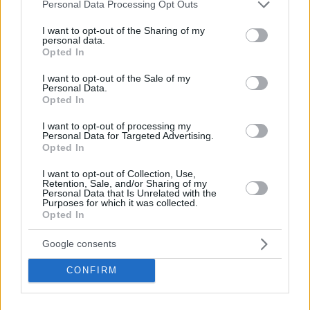
Please note that this website/app uses one or more Google
Personal Data Processing Opt Outs
services and may gather and store information including but
not limited to your visit or usage behaviour. You may click to
I want to opt-out of the Sharing of my
personal data.
grant or deny consent to Google and its third-party tags to
Opted In
use your data for below specified purposes in below Google
consent section.
I want to opt-out of the Sale of my
Personal Data.
Opted In
I want to opt-out of processing my
Personal Data for Targeted Advertising.
Opted In
Κοινοποιήστε
I want to opt-out of Collection, Use,
Retention, Sale, and/or Sharing of my
Personal Data that Is Unrelated with the
Purposes for which it was collected.
Προηγούμενη
Επόμενη
Opted In
Ελεύθερη Ώρα
Today Free Press
Google consents
CONFIRM
Τα σχόλια έχουν απενεργοποιηθεί για
όλους προσωρινά!