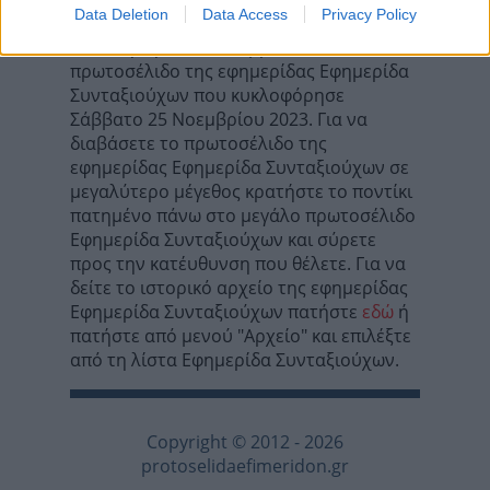
Data Deletion
Data Access
Privacy Policy
Σε αυτή τη σελίδα θα βρείτε το
πρωτοσέλιδο της εφημερίδας Εφημερίδα
Συνταξιούχων που κυκλοφόρησε
Σάββατο 25 Νοεμβρίου 2023. Για να
διαβάσετε το πρωτοσέλιδο της
εφημερίδας Εφημερίδα Συνταξιούχων σε
μεγαλύτερο μέγεθος κρατήστε το ποντίκι
πατημένο πάνω στο μεγάλο πρωτοσέλιδο
Εφημερίδα Συνταξιούχων και σύρετε
προς την κατέυθυνση που θέλετε. Για να
δείτε το ιστορικό αρχείο της εφημερίδας
Εφημερίδα Συνταξιούχων πατήστε
εδώ
ή
πατήστε από μενού "Αρχείο" και επιλέξτε
από τη λίστα Εφημερίδα Συνταξιούχων.
Copyright © 2012 - 2026
protoselidaefimeridon.gr