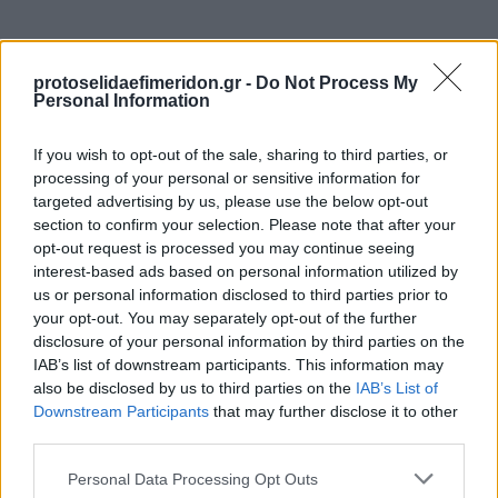
protoselidaefimeridon.gr -
Do Not Process My
Personal Information
If you wish to opt-out of the sale, sharing to third parties, or
processing of your personal or sensitive information for
targeted advertising by us, please use the below opt-out
section to confirm your selection. Please note that after your
Προηγούμενη
Επόμενη
opt-out request is processed you may continue seeing
Απογευματινή
Εφημερίδα Συνταξιούχων
interest-based ads based on personal information utilized by
us or personal information disclosed to third parties prior to
your opt-out. You may separately opt-out of the further
disclosure of your personal information by third parties on the
IAB’s list of downstream participants. This information may
also be disclosed by us to third parties on the
IAB’s List of
Downstream Participants
that may further disclose it to other
third parties.
Please note that this website/app uses one or more Google
Personal Data Processing Opt Outs
services and may gather and store information including but