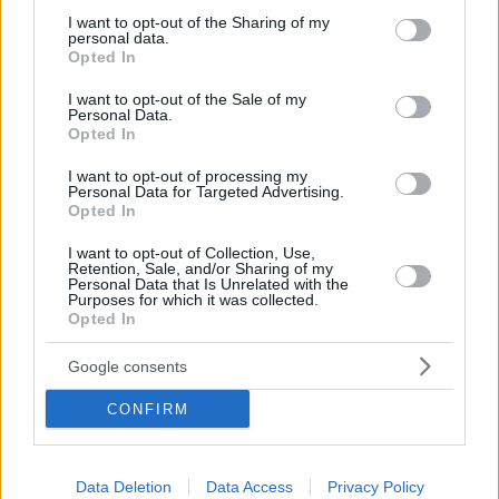
not limited to your visit or usage behaviour. You may click to
I want to opt-out of the Sharing of my
personal data.
grant or deny consent to Google and its third-party tags to
Opted In
use your data for below specified purposes in below Google
consent section.
I want to opt-out of the Sale of my
Personal Data.
Opted In
I want to opt-out of processing my
Personal Data for Targeted Advertising.
Opted In
Κοινοποιήστε
I want to opt-out of Collection, Use,
Retention, Sale, and/or Sharing of my
Personal Data that Is Unrelated with the
Purposes for which it was collected.
Προηγούμενη
Επόμενη
Opted In
Απογευματινή
Εφημερίδα Συνταξιούχων
Google consents
CONFIRM
Τα σχόλια έχουν απενεργοποιηθεί για
όλους προσωρινά!
Data Deletion
Data Access
Privacy Policy