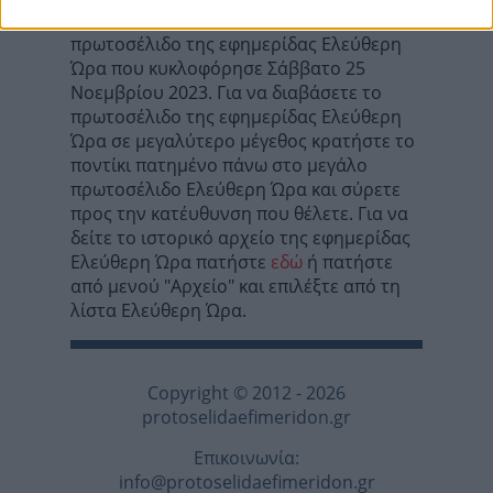
Σε αυτή τη σελίδα θα βρείτε το
πρωτοσέλιδο της εφημερίδας Ελεύθερη
Ώρα που κυκλοφόρησε Σάββατο 25
Νοεμβρίου 2023. Για να διαβάσετε το
πρωτοσέλιδο της εφημερίδας Ελεύθερη
Ώρα σε μεγαλύτερο μέγεθος κρατήστε το
ποντίκι πατημένο πάνω στο μεγάλο
πρωτοσέλιδο Ελεύθερη Ώρα και σύρετε
προς την κατέυθυνση που θέλετε. Για να
δείτε το ιστορικό αρχείο της εφημερίδας
Ελεύθερη Ώρα πατήστε
εδώ
ή πατήστε
από μενού "Αρχείο" και επιλέξτε από τη
λίστα Ελεύθερη Ώρα.
Copyright © 2012 - 2026
protoselidaefimeridon.gr
Επικοινωνία:
info@protoselidaefimeridon.gr