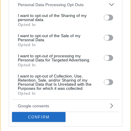
Please note that this website/app uses one or more Google
Personal Data Processing Opt Outs
services and may gather and store information including but
not limited to your visit or usage behaviour. You may click to
I want to opt-out of the Sharing of my
personal data.
grant or deny consent to Google and its third-party tags to
Opted In
use your data for below specified purposes in below Google
consent section.
I want to opt-out of the Sale of my
Personal Data.
Opted In
I want to opt-out of processing my
Personal Data for Targeted Advertising.
Opted In
I want to opt-out of Collection, Use,
Κοινοποιήστε
Retention, Sale, and/or Sharing of my
Personal Data that Is Unrelated with the
Purposes for which it was collected.
Opted In
Προηγούμενη
Επόμενη
Google consents
Προβλέψεις
Λαός Βέροιας
CONFIRM