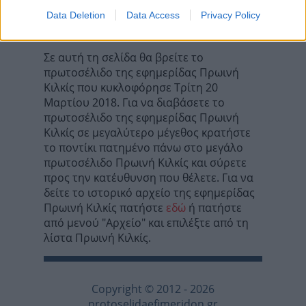
Τα σχόλια έχουν απενεργοποιηθεί για
Data Deletion
Data Access
Privacy Policy
όλους προσωρινά!
Σε αυτή τη σελίδα θα βρείτε το
πρωτοσέλιδο της εφημερίδας Πρωινή
Κιλκίς που κυκλοφόρησε Τρίτη 20
Μαρτίου 2018. Για να διαβάσετε το
πρωτοσέλιδο της εφημερίδας Πρωινή
Κιλκίς σε μεγαλύτερο μέγεθος κρατήστε
το ποντίκι πατημένο πάνω στο μεγάλο
πρωτοσέλιδο Πρωινή Κιλκίς και σύρετε
προς την κατέυθυνση που θέλετε. Για να
δείτε το ιστορικό αρχείο της εφημερίδας
Πρωινή Κιλκίς πατήστε
εδώ
ή πατήστε
από μενού "Αρχείο" και επιλέξτε από τη
λίστα Πρωινή Κιλκίς.
Copyright © 2012 - 2026
protoselidaefimeridon.gr