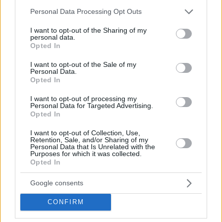
Please note that this website/app uses one or more Google
Personal Data Processing Opt Outs
services and may gather and store information including but
not limited to your visit or usage behaviour. You may click to
I want to opt-out of the Sharing of my
personal data.
grant or deny consent to Google and its third-party tags to
Opted In
use your data for below specified purposes in below Google
consent section.
I want to opt-out of the Sale of my
Personal Data.
Opted In
I want to opt-out of processing my
Personal Data for Targeted Advertising.
Opted In
I want to opt-out of Collection, Use,
Retention, Sale, and/or Sharing of my
Κοινοποιήστε
Personal Data that Is Unrelated with the
Purposes for which it was collected.
Opted In
Προηγούμενη
Επόμενη
Google consents
Ολύμπιο Βήμα
Αγώνας Θράκης
CONFIRM