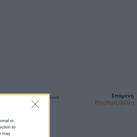
Επόμενη
ίτε. Αριστερό κλικ για επαναφορά!
Ελεύθερη Θράκη
sonal or
ection to
ou may