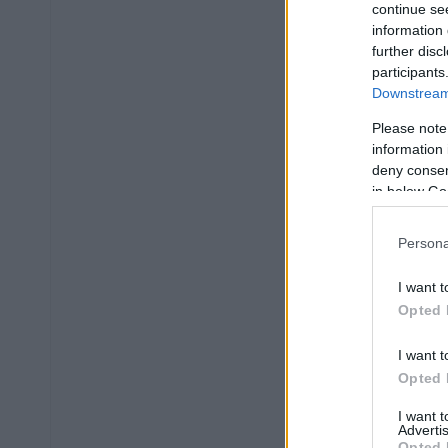
continue se
information 
further disc
participants
Downstream 
Please note
information 
deny consent
in below Go
Persona
I want t
Opted 
I want t
Opted 
I want 
Advertis
Opted 