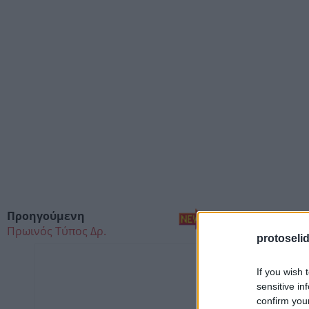
Προηγούμενη
Αριστερό κλικ με το ποντ
Πρωινός Τύπος Δρ.
protoseli
If you wish 
sensitive in
confirm you