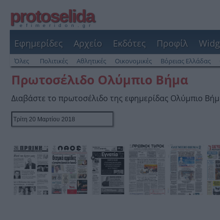
protoselida
efimeridon.gr
Εφημερίδες
Αρχείο
Εκδότες
Προφίλ
Widg
Όλες
Πολιτικές
Αθλητικές
Οικονομικές
Βόρειας Ελλάδας
Πρωτοσέλιδο Ολύμπιο Βήμα
Διαβάστε το πρωτοσέλιδο της εφημερίδας Ολύμπιο Βή