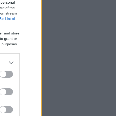
 personal
out of the
 downstream
B’s List of
er and store
to grant or
ed purposes