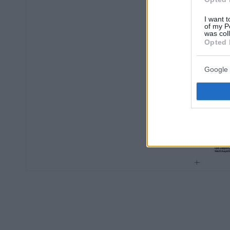
I want t
of my P
was col
Opted 
Google 