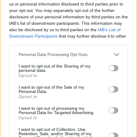
us or personal information disclosed to third parties prior to
your opt-out. You may separately opt-out of the further
disclosure of your personal information by third parties on the
IAB’s list of downstream participants. This information may
also be disclosed by us to third parties on the
IAB’s List of
Downstream Participants
that may further disclose it to other
third parties.
Please note that this website/app uses one or more Google
Personal Data Processing Opt Outs
Κοινοποιήστε
services and may gather and store information including but
not limited to your visit or usage behaviour. You may click to
I want to opt-out of the Sharing of my
personal data.
grant or deny consent to Google and its third-party tags to
Opted In
use your data for below specified purposes in below Google
Οπισθόφυλλο εφημερίδας Λόγος
consent section.
I want to opt-out of the Sale of my
Personal Data.
Opted In
I want to opt-out of processing my
Personal Data for Targeted Advertising.
Opted In
I want to opt-out of Collection, Use,
Retention, Sale, and/or Sharing of my