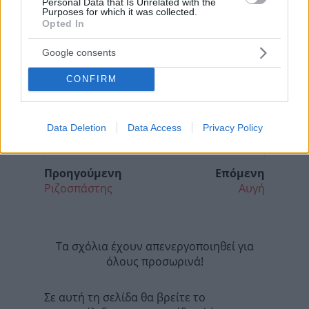
Personal Data that Is Unrelated with the
Purposes for which it was collected.
Opted In
Google consents
CONFIRM
Data Deletion
Data Access
Privacy Policy
Προηγούμενη
Επόμενη
Ριζοσπάστης
Αυγή
Τα σχόλια έχουν απενεργοποιηθεί για
όλους προσωρινά!
Σε αυτή τη σελίδα θα βρείτε το