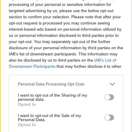
processing of your personal or sensitive information for
targeted advertising by us, please use the below opt-out
section to confirm your selection. Please note that after your
opt-out request is processed you may continue seeing
interest-based ads based on personal information utilized by
us or personal information disclosed to third parties prior to
your opt-out. You may separately opt-out of the further
disclosure of your personal information by third parties on the
IAB’s list of downstream participants. This information may
also be disclosed by us to third parties on the
IAB’s List of
Downstream Participants
that may further disclose it to other
third parties.
Please note that this website/app uses one or more Google
Personal Data Processing Opt Outs
Κοινοποιήστε
services and may gather and store information including but
not limited to your visit or usage behaviour. You may click to
I want to opt-out of the Sharing of my
personal data.
grant or deny consent to Google and its third-party tags to
Opted In
use your data for below specified purposes in below Google
Οπισθόφυλλο εφημερίδας Καθημερινή
consent section.
I want to opt-out of the Sale of my
Personal Data.
Opted In