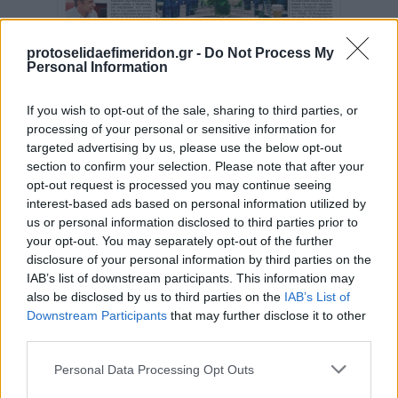
protoselidaefimeridon.gr -
Do Not Process My
Personal Information
If you wish to opt-out of the sale, sharing to third parties, or
processing of your personal or sensitive information for
targeted advertising by us, please use the below opt-out
section to confirm your selection. Please note that after your
opt-out request is processed you may continue seeing
interest-based ads based on personal information utilized by
us or personal information disclosed to third parties prior to
your opt-out. You may separately opt-out of the further
disclosure of your personal information by third parties on the
IAB’s list of downstream participants. This information may
also be disclosed by us to third parties on the
IAB’s List of
Downstream Participants
that may further disclose it to other
third parties.
Please note that this website/app uses one or more Google
Personal Data Processing Opt Outs
Κοινοποιήστε
services and may gather and store information including but