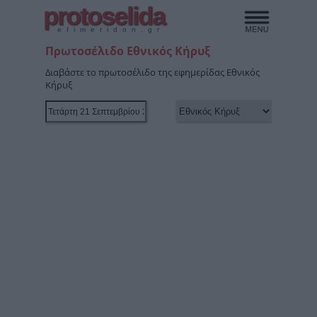
protoselida
efimeridon.gr
Πρωτοσέλιδο Εθνικός Κήρυξ
Διαβάστε το πρωτοσέλιδο της εφημερίδας Εθνικός
Κήρυξ