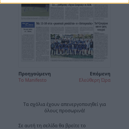
Προηγούμενη
Επόμενη
Το Manifesto
Ελεύθερη Ώρα
Τα σχόλια έχουν απενεργοποιηθεί για
όλους προσωρινά!
Σε αυτή τη σελίδα θα βρείτε το