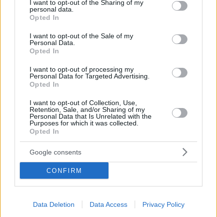
not limited to your visit or usage behaviour. You may click to
I want to opt-out of the Sharing of my
personal data.
grant or deny consent to Google and its third-party tags to
Opted In
use your data for below specified purposes in below Google
Οπισθόφυλλο εφημερίδας Εθνικός Κήρυξ
consent section.
I want to opt-out of the Sale of my
Personal Data.
Opted In
I want to opt-out of processing my
Personal Data for Targeted Advertising.
Opted In
I want to opt-out of Collection, Use,
Retention, Sale, and/or Sharing of my
Personal Data that Is Unrelated with the
Purposes for which it was collected.
Opted In
Google consents
CONFIRM
Data Deletion
Data Access
Privacy Policy