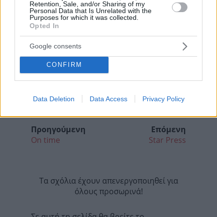
Retention, Sale, and/or Sharing of my
Personal Data that Is Unrelated with the
Purposes for which it was collected.
Opted In
Google consents
CONFIRM
Data Deletion
Data Access
Privacy Policy
Προηγούμενη
Επόμενη
On time
Star Press
Τα σχόλια έχουν απενεργοποιηθεί για
όλους προσωρινά!
Σε αυτή τη σελίδα θα βρείτε το