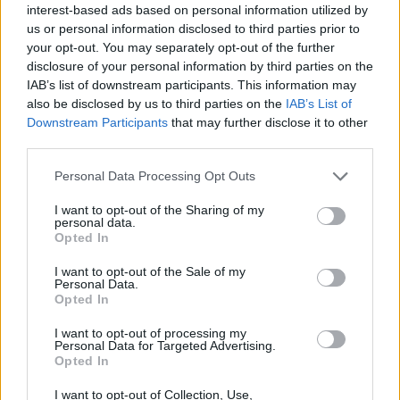
interest-based ads based on personal information utilized by
us or personal information disclosed to third parties prior to
your opt-out. You may separately opt-out of the further
disclosure of your personal information by third parties on the
IAB’s list of downstream participants. This information may
also be disclosed by us to third parties on the
IAB’s List of
Downstream Participants
that may further disclose it to other
third parties.
Please note that this website/app uses one or more Google
Personal Data Processing Opt Outs
Κοινοποιήστε
services and may gather and store information including but
not limited to your visit or usage behaviour. You may click to
I want to opt-out of the Sharing of my
personal data.
grant or deny consent to Google and its third-party tags to
Opted In
use your data for below specified purposes in below Google
Οπισθόφυλλο εφημερίδας Kontra News
consent section.
I want to opt-out of the Sale of my
Personal Data.
Opted In
I want to opt-out of processing my
Personal Data for Targeted Advertising.
Opted In
I want to opt-out of Collection, Use,