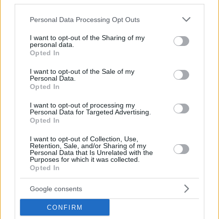
third parties.
Please note that this website/app uses one or more Google
Personal Data Processing Opt Outs
services and may gather and store information including but
not limited to your visit or usage behaviour. You may click to
I want to opt-out of the Sharing of my
personal data.
grant or deny consent to Google and its third-party tags to
Opted In
use your data for below specified purposes in below Google
consent section.
I want to opt-out of the Sale of my
Personal Data.
Opted In
I want to opt-out of processing my
Personal Data for Targeted Advertising.
Opted In
I want to opt-out of Collection, Use,
Retention, Sale, and/or Sharing of my
Personal Data that Is Unrelated with the
Κοινοποιήστε
Purposes for which it was collected.
Opted In
Google consents
Προηγούμενη
Επόμενη
Εστία
Documento
CONFIRM