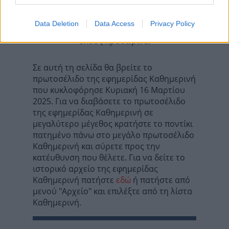
Data Deletion
Data Access
Privacy Policy
Τα σχόλια έχουν απενεργοποιηθεί για
όλους προσωρινά!
Σε αυτή τη σελίδα θα βρείτε το
πρωτοσέλιδο της εφημερίδας Καθημερινή
που κυκλοφόρησε Κυριακή 16 Μαρτίου
2025. Για να διαβάσετε το πρωτοσέλιδο
της εφημερίδας Καθημερινή σε
μεγαλύτερο μέγεθος κρατήστε το ποντίκι
πατημένο πάνω στο μεγάλο πρωτοσέλιδο
Καθημερινή και σύρετε προς την
κατέυθυνση που θέλετε. Για να δείτε το
ιστορικό αρχείο της εφημερίδας
Καθημερινή πατήστε
εδώ
ή πατήστε από
μενού "Αρχείο" και επιλέξτε από τη λίστα
Καθημερινή.