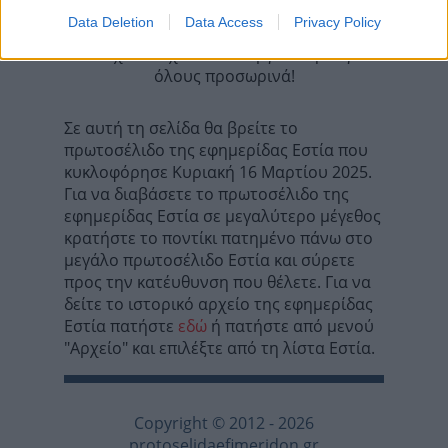
Data Deletion
Data Access
Privacy Policy
Τα σχόλια έχουν απενεργοποιηθεί για
όλους προσωρινά!
Σε αυτή τη σελίδα θα βρείτε το
πρωτοσέλιδο της εφημερίδας Εστία που
κυκλοφόρησε Κυριακή 16 Μαρτίου 2025.
Για να διαβάσετε το πρωτοσέλιδο της
εφημερίδας Εστία σε μεγαλύτερο μέγεθος
κρατήστε το ποντίκι πατημένο πάνω στο
μεγάλο πρωτοσέλιδο Εστία και σύρετε
προς την κατέυθυνση που θέλετε. Για να
δείτε το ιστορικό αρχείο της εφημερίδας
Εστία πατήστε
εδώ
ή πατήστε από μενού
"Αρχείο" και επιλέξτε από τη λίστα Εστία.
Copyright © 2012 - 2026
protoselidaefimeridon.gr