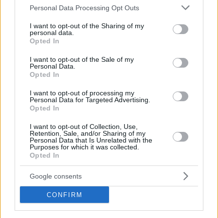
Please note that this website/app uses one or more Google
Personal Data Processing Opt Outs
services and may gather and store information including but
not limited to your visit or usage behaviour. You may click to
I want to opt-out of the Sharing of my
personal data.
grant or deny consent to Google and its third-party tags to
Opted In
use your data for below specified purposes in below Google
consent section.
I want to opt-out of the Sale of my
Personal Data.
Opted In
I want to opt-out of processing my
Personal Data for Targeted Advertising.
Opted In
I want to opt-out of Collection, Use,
Retention, Sale, and/or Sharing of my
Personal Data that Is Unrelated with the
Purposes for which it was collected.
Κοινοποιήστε
Opted In
Google consents
Προηγούμενη
Επόμενη
CONFIRM
Το Βήμα της Κυριακής
Καθημερινή