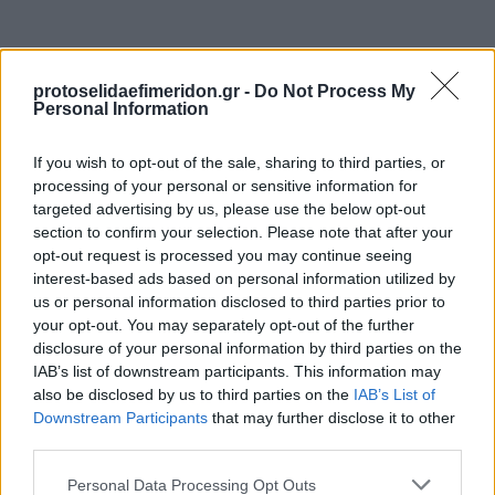
protoselidaefimeridon.gr -
Do Not Process My
Personal Information
If you wish to opt-out of the sale, sharing to third parties, or
processing of your personal or sensitive information for
targeted advertising by us, please use the below opt-out
Προηγούμενη
Επόμενη
section to confirm your selection. Please note that after your
Λόγος
Finance and Markets Voice
opt-out request is processed you may continue seeing
interest-based ads based on personal information utilized by
us or personal information disclosed to third parties prior to
your opt-out. You may separately opt-out of the further
disclosure of your personal information by third parties on the
IAB’s list of downstream participants. This information may
also be disclosed by us to third parties on the
IAB’s List of
Downstream Participants
that may further disclose it to other
third parties.
Please note that this website/app uses one or more Google
Personal Data Processing Opt Outs