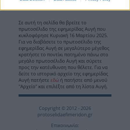
Τα σχόλια έχουν απενεργοποιηθεί για
όλους προσωρινά!
Σε αυτή τη σελίδα θα βρείτε το
πρωτοσέλιδο της εφημερίδας Αυγή που
κυκλοφόρησε Κυριακή 16 Μαρτίου 2025.
Για να διαβάσετε το πρωτοσέλιδο της
εφημερίδας Αυγή σε μεγαλύτερο μέγεθος
κρατήστε το ποντίκι πατημένο πάνω στο
μεγάλο πρωτοσέλιδο Αυγή και σύρετε
προς την κατέυθυνση που θέλετε. Για να
δείτε το ιστορικό αρχείο της εφημερίδας
Αυγή πατήστε
εδώ
ή πατήστε από μενού
"Αρχείο" και επιλέξτε από τη λίστα Αυγή.
Copyright © 2012 - 2026
protoselidaefimeridon.gr
Επικοινωνία: