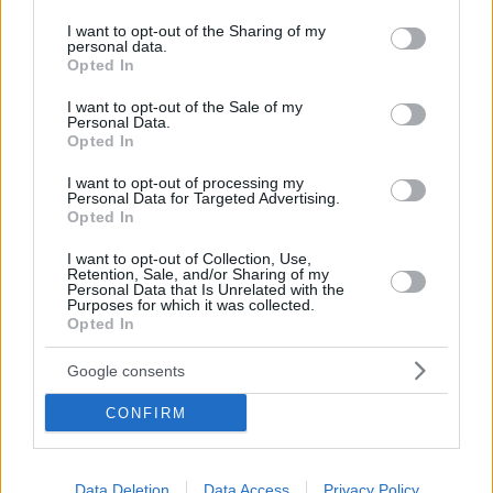
services and may gather and store information including but
not limited to your visit or usage behaviour. You may click to
I want to opt-out of the Sharing of my
personal data.
grant or deny consent to Google and its third-party tags to
Opted In
use your data for below specified purposes in below Google
consent section.
I want to opt-out of the Sale of my
Personal Data.
Opted In
I want to opt-out of processing my
Personal Data for Targeted Advertising.
Opted In
I want to opt-out of Collection, Use,
Retention, Sale, and/or Sharing of my
Personal Data that Is Unrelated with the
Κοινοποιήστε
Purposes for which it was collected.
Opted In
Google consents
Προηγούμενη
Επόμενη
Λόγος
Finance and Markets Voice
CONFIRM
Data Deletion
Data Access
Privacy Policy