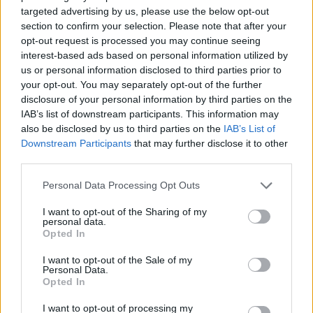
targeted advertising by us, please use the below opt-out
section to confirm your selection. Please note that after your
opt-out request is processed you may continue seeing
interest-based ads based on personal information utilized by
us or personal information disclosed to third parties prior to
your opt-out. You may separately opt-out of the further
disclosure of your personal information by third parties on the
IAB’s list of downstream participants. This information may
also be disclosed by us to third parties on the
IAB’s List of
Downstream Participants
that may further disclose it to other
third parties.
Please note that this website/app uses one or more Google
Personal Data Processing Opt Outs
Κοινοποιήστε
services and may gather and store information including but
not limited to your visit or usage behaviour. You may click to
I want to opt-out of the Sharing of my
personal data.
grant or deny consent to Google and its third-party tags to
Opted In
use your data for below specified purposes in below Google
Οπισθόφυλλο εφημερίδας Πατρίς
consent section.
I want to opt-out of the Sale of my
Personal Data.
Opted In
I want to opt-out of processing my