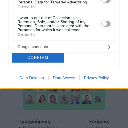
Personal Data for Targeted Advertising.
Opted In
I want to opt-out of Collection, Use,
Retention, Sale, and/or Sharing of my
Personal Data that Is Unrelated with the
Purposes for which it was collected.
Opted In
Google consents
CONFIRM
Data Deletion
Data Access
Privacy Policy
Προηγούμενη
Επόμενη
Η Γνώμη Καρδίτσας
Νέα Κρήτη