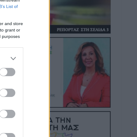
 downstream
B’s List of
er and store
to grant or
ed purposes