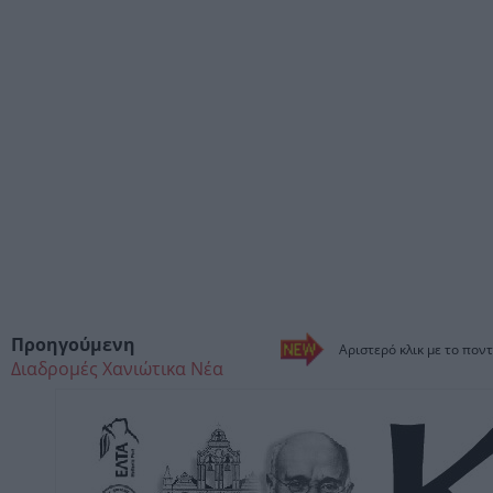
Προηγούμενη
Αριστερό κλικ με το ποντ
Διαδρομές Χανιώτικα Νέα