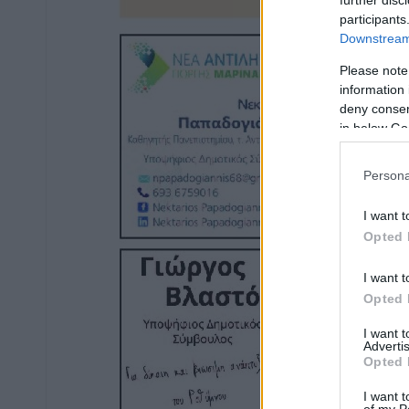
further disc
participants
Downstream 
Please note
information 
deny consent
in below Go
Persona
I want t
Opted 
I want t
Opted 
I want 
Advertis
Opted 
I want t