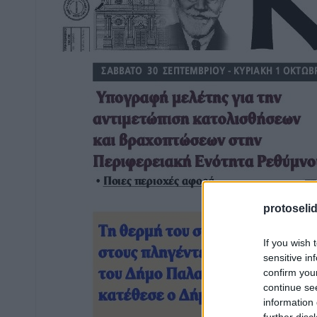
protoseli
If you wish 
sensitive in
confirm you
continue se
information 