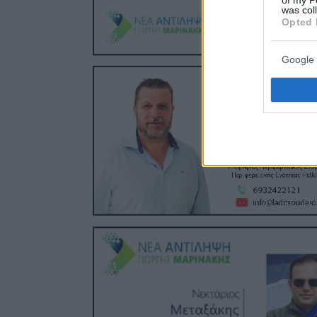
of my P
was col
Opted 
Google 