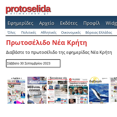
protoselida
efimeridon.gr
Εφημερίδες
Αρχείο
Εκδότες
Προφίλ
Widg
Όλες
Πολιτικές
Αθλητικές
Οικονομικές
Βόρειας Ελλάδας
Πρωτοσέλιδο Νέα Κρήτη
Διαβάστε το πρωτοσέλιδο της εφημερίδας Νέα Κρήτη