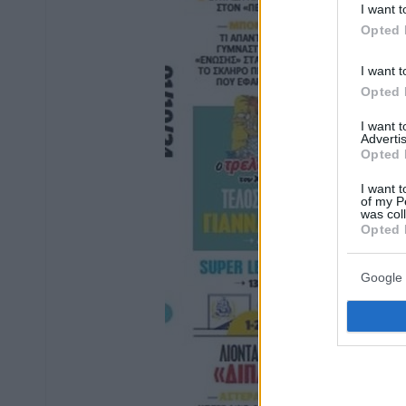
I want t
Opted 
I want t
Opted 
I want 
Advertis
Opted 
I want t
of my P
was col
Opted 
Google 