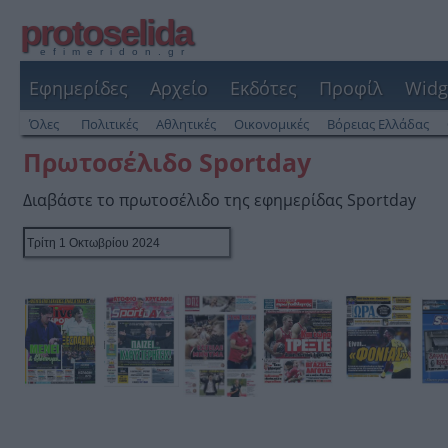
protoselida
efimeridon.gr
Εφημερίδες
Αρχείο
Εκδότες
Προφίλ
Widg
Όλες
Πολιτικές
Αθλητικές
Οικονομικές
Βόρειας Ελλάδας
Πρωτοσέλιδο Sportday
Διαβάστε το πρωτοσέλιδο της εφημερίδας Sportday