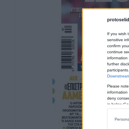
protoseli
If you wish 
sensitive in
confirm you
continue se
information 
further disc
participants
Downstream 
Please note
information 
deny consent
in below Go
Persona