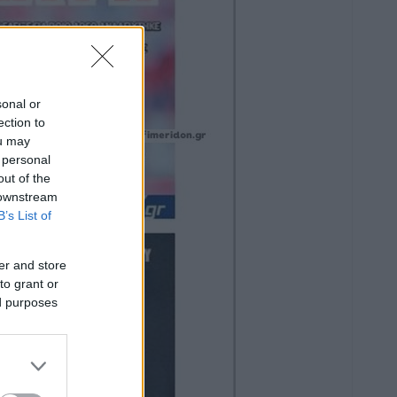
sonal or
ection to
ou may
 personal
out of the
 downstream
B’s List of
er and store
to grant or
ed purposes