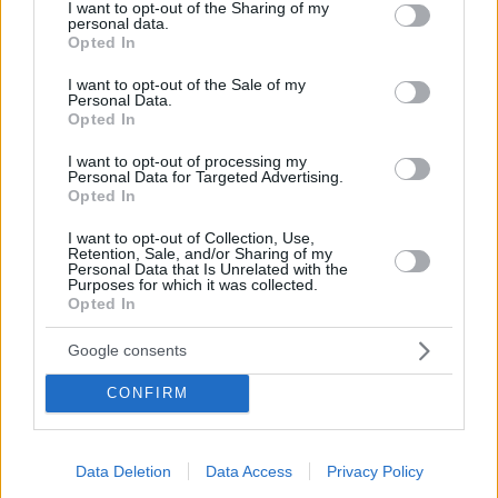
not limited to your visit or usage behaviour. You may click to
I want to opt-out of the Sharing of my
personal data.
grant or deny consent to Google and its third-party tags to
Opted In
use your data for below specified purposes in below Google
consent section.
I want to opt-out of the Sale of my
Personal Data.
Opted In
I want to opt-out of processing my
Personal Data for Targeted Advertising.
Opted In
Κοινοποιήστε
I want to opt-out of Collection, Use,
Retention, Sale, and/or Sharing of my
Personal Data that Is Unrelated with the
Purposes for which it was collected.
Opted In
Προηγούμενη
Επόμενη
Business Today
Sportday
Google consents
CONFIRM
Τα σχόλια έχουν απενεργοποιηθεί για
όλους προσωρινά!
Data Deletion
Data Access
Privacy Policy