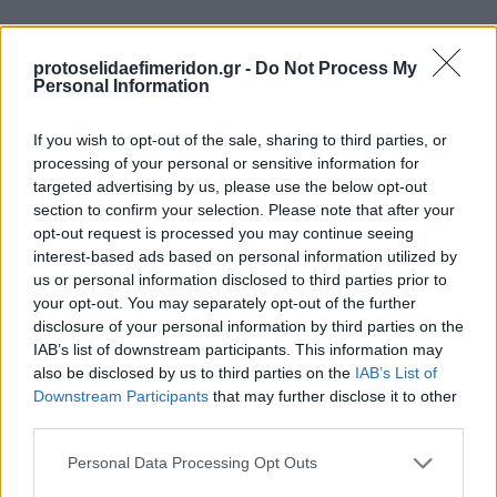
protoselidaefimeridon.gr -
Do Not Process My
Personal Information
If you wish to opt-out of the sale, sharing to third parties, or
processing of your personal or sensitive information for
targeted advertising by us, please use the below opt-out
section to confirm your selection. Please note that after your
Προηγούμενη
Επόμενη
opt-out request is processed you may continue seeing
Business Today
Sportday
interest-based ads based on personal information utilized by
us or personal information disclosed to third parties prior to
your opt-out. You may separately opt-out of the further
disclosure of your personal information by third parties on the
IAB’s list of downstream participants. This information may
also be disclosed by us to third parties on the
IAB’s List of
Downstream Participants
that may further disclose it to other
third parties.
Please note that this website/app uses one or more Google
Personal Data Processing Opt Outs
services and may gather and store information including but