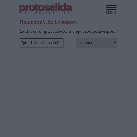
protoselida
efimeridon.gr
Πρωτοσέλιδο Livesport
Διαβάστε το πρωτοσέλιδο της εφημερίδας Livesport