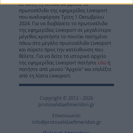
Σε αυτή τη σελίδα θα βρείτε το
πρωτοσέλιδο της εφημερίδας Livesport
που κυκλοφόρησε Τρίτη 1 Οκτωβρίου
2024. Για να διαβάσετε το πρωτοσέλιδο
της εφημερίδας Livesport σε μεγαλύτερο
μέγεθος κρατήστε το ποντίκι πατημένο
πάνω στο μεγάλο πρωτοσέλιδο Livesport
και σύρετε προς την κατέυθυνση που
θέλετε. Για να δείτε το ιστορικό αρχείο
της εφημερίδας Livesport πατήστε
εδώ
ή
πατήστε από μενού "Αρχείο" και επιλέξτε
από τη λίστα Livesport.
Copyright © 2012 - 2026
protoselidaefimeridon.gr
Επικοινωνία:
info@protoselidaefimeridon.gr
Πολιτική Απορρήτου