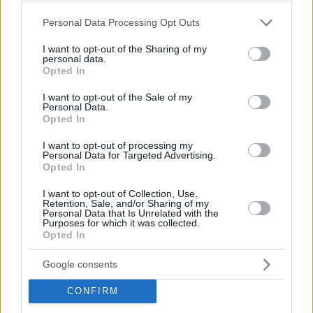
Please note that this website/app uses one or more Google
Personal Data Processing Opt Outs
services and may gather and store information including but
not limited to your visit or usage behaviour. You may click to
I want to opt-out of the Sharing of my
personal data.
grant or deny consent to Google and its third-party tags to
Opted In
use your data for below specified purposes in below Google
consent section.
I want to opt-out of the Sale of my
Personal Data.
Opted In
I want to opt-out of processing my
Personal Data for Targeted Advertising.
Opted In
I want to opt-out of Collection, Use,
Κοινοποιήστε
Retention, Sale, and/or Sharing of my
Personal Data that Is Unrelated with the
Purposes for which it was collected.
Opted In
Προηγούμενη
Επόμενη
Google consents
Θάρρος Μεσσηνίας
Συνείδηση
CONFIRM