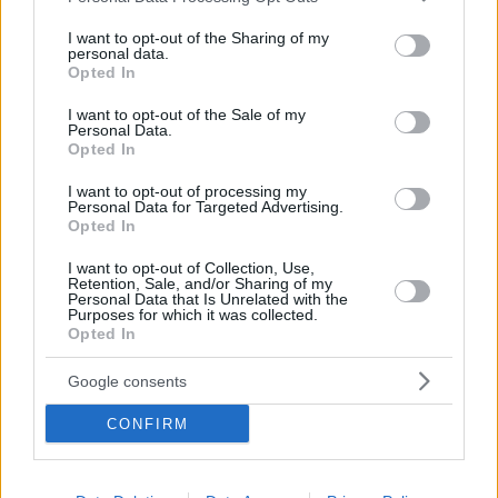
services and may gather and store information including but
not limited to your visit or usage behaviour. You may click to
I want to opt-out of the Sharing of my
personal data.
grant or deny consent to Google and its third-party tags to
Opted In
use your data for below specified purposes in below Google
consent section.
I want to opt-out of the Sale of my
Personal Data.
Opted In
I want to opt-out of processing my
Personal Data for Targeted Advertising.
Opted In
I want to opt-out of Collection, Use,
Κοινοποιήστε
Retention, Sale, and/or Sharing of my
Personal Data that Is Unrelated with the
Purposes for which it was collected.
Opted In
Προηγούμενη
Επόμενη
Google consents
Πατρις Ηλείας
Πρωινή Ηλείας
CONFIRM
Τα σχόλια έχουν απενεργοποιηθεί για