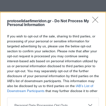
protoselidaefimeridon.gr -
Do Not Process My
Personal Information
If you wish to opt-out of the sale, sharing to third parties, or
processing of your personal or sensitive information for
targeted advertising by us, please use the below opt-out
Προηγούμενη
Επόμενη
section to confirm your selection. Please note that after your
Πατρις Ηλείας
Πρωινή Ηλείας
opt-out request is processed you may continue seeing
interest-based ads based on personal information utilized by
us or personal information disclosed to third parties prior to
your opt-out. You may separately opt-out of the further
disclosure of your personal information by third parties on the
IAB’s list of downstream participants. This information may
also be disclosed by us to third parties on the
IAB’s List of
Downstream Participants
that may further disclose it to other
third parties.
Please note that this website/app uses one or more Google
Personal Data Processing Opt Outs