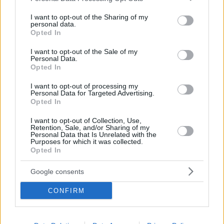
services and may gather and store information including but
not limited to your visit or usage behaviour. You may click to
I want to opt-out of the Sharing of my
personal data.
grant or deny consent to Google and its third-party tags to
Opted In
use your data for below specified purposes in below Google
consent section.
I want to opt-out of the Sale of my
Personal Data.
Opted In
I want to opt-out of processing my
Personal Data for Targeted Advertising.
Opted In
I want to opt-out of Collection, Use,
Κοινοποιήστε
Retention, Sale, and/or Sharing of my
Personal Data that Is Unrelated with the
Purposes for which it was collected.
Opted In
Προηγούμενη
Επόμενη
Google consents
Πατρις Ηλείας
Αργολική Ανάπτυξη
CONFIRM
Τα σχόλια έχουν απενεργοποιηθεί για