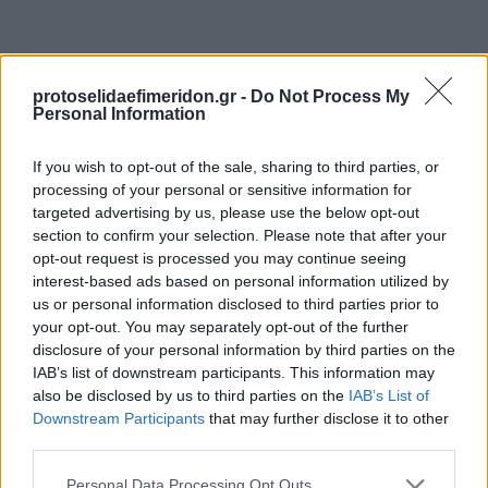
protoselidaefimeridon.gr -
Do Not Process My
Personal Information
If you wish to opt-out of the sale, sharing to third parties, or
processing of your personal or sensitive information for
targeted advertising by us, please use the below opt-out
Προηγούμενη
Επόμενη
section to confirm your selection. Please note that after your
Πατρις Ηλείας
Αργολική Ανάπτυξη
opt-out request is processed you may continue seeing
interest-based ads based on personal information utilized by
us or personal information disclosed to third parties prior to
your opt-out. You may separately opt-out of the further
disclosure of your personal information by third parties on the
IAB’s list of downstream participants. This information may
also be disclosed by us to third parties on the
IAB’s List of
Downstream Participants
that may further disclose it to other
third parties.
Please note that this website/app uses one or more Google
Personal Data Processing Opt Outs