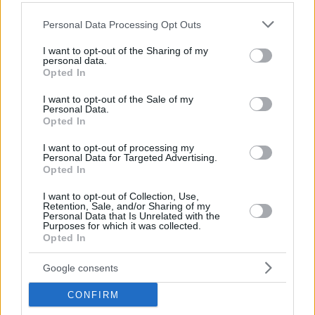
Please note that this website/app uses one or more Google
Personal Data Processing Opt Outs
services and may gather and store information including but
not limited to your visit or usage behaviour. You may click to
I want to opt-out of the Sharing of my
personal data.
grant or deny consent to Google and its third-party tags to
Opted In
use your data for below specified purposes in below Google
consent section.
I want to opt-out of the Sale of my
Personal Data.
Opted In
I want to opt-out of processing my
Personal Data for Targeted Advertising.
Opted In
I want to opt-out of Collection, Use,
Κοινοποιήστε
Retention, Sale, and/or Sharing of my
Personal Data that Is Unrelated with the
Purposes for which it was collected.
Opted In
Προηγούμενη
Επόμενη
Google consents
Λακωνικός Τύπος
Η Συνείδηση
CONFIRM