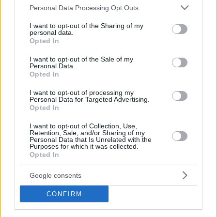
Please note that this website/app uses one or more Google
Personal Data Processing Opt Outs
services and may gather and store information including but
not limited to your visit or usage behaviour. You may click to
I want to opt-out of the Sharing of my
personal data.
grant or deny consent to Google and its third-party tags to
Opted In
use your data for below specified purposes in below Google
consent section.
I want to opt-out of the Sale of my
Personal Data.
Opted In
I want to opt-out of processing my
Personal Data for Targeted Advertising.
Opted In
I want to opt-out of Collection, Use,
Κοινοποιήστε
Retention, Sale, and/or Sharing of my
Personal Data that Is Unrelated with the
Purposes for which it was collected.
Opted In
Προηγούμενη
Επόμενη
Google consents
Τύπος Χαλκιδικής
Λαός Βέροιας
CONFIRM