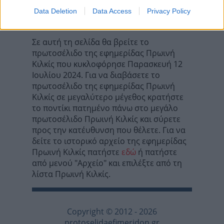
Τα σχόλια έχουν απενεργοποιηθεί για
Data Deletion
Data Access
Privacy Policy
όλους προσωρινά!
Σε αυτή τη σελίδα θα βρείτε το
πρωτοσέλιδο της εφημερίδας Πρωινή
Κιλκίς που κυκλοφόρησε Παρασκευή 12
Ιουλίου 2024. Για να διαβάσετε το
πρωτοσέλιδο της εφημερίδας Πρωινή
Κιλκίς σε μεγαλύτερο μέγεθος κρατήστε
το ποντίκι πατημένο πάνω στο μεγάλο
πρωτοσέλιδο Πρωινή Κιλκίς και σύρετε
προς την κατέυθυνση που θέλετε. Για να
δείτε το ιστορικό αρχείο της εφημερίδας
Πρωινή Κιλκίς πατήστε
εδώ
ή πατήστε
από μενού "Αρχείο" και επιλέξτε από τη
λίστα Πρωινή Κιλκίς.
Copyright © 2012 - 2026
protoselidaefimeridon.gr