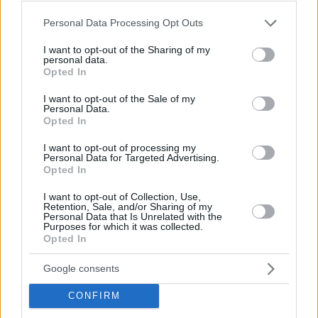
Please note that this website/app uses one or more Google
Personal Data Processing Opt Outs
services and may gather and store information including but
not limited to your visit or usage behaviour. You may click to
I want to opt-out of the Sharing of my
personal data.
grant or deny consent to Google and its third-party tags to
Opted In
use your data for below specified purposes in below Google
consent section.
I want to opt-out of the Sale of my
Personal Data.
Opted In
I want to opt-out of processing my
Personal Data for Targeted Advertising.
Opted In
I want to opt-out of Collection, Use,
Κοινοποιήστε
Retention, Sale, and/or Sharing of my
Personal Data that Is Unrelated with the
Purposes for which it was collected.
Opted In
Προηγούμενη
Επόμενη
Google consents
Real News
Εστία
CONFIRM