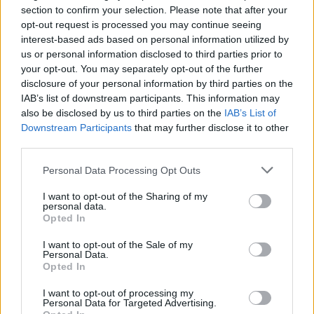
section to confirm your selection. Please note that after your
opt-out request is processed you may continue seeing
interest-based ads based on personal information utilized by
us or personal information disclosed to third parties prior to
your opt-out. You may separately opt-out of the further
disclosure of your personal information by third parties on the
IAB’s list of downstream participants. This information may
also be disclosed by us to third parties on the
IAB’s List of
Downstream Participants
that may further disclose it to other
third parties.
Please note that this website/app uses one or more Google
Personal Data Processing Opt Outs
Κοινοποιήστε
services and may gather and store information including but
not limited to your visit or usage behaviour. You may click to
I want to opt-out of the Sharing of my
personal data.
grant or deny consent to Google and its third-party tags to
Opted In
use your data for below specified purposes in below Google
Οπισθόφυλλο εφημερίδας Τοπάρχης
consent section.
I want to opt-out of the Sale of my
Personal Data.
Opted In
I want to opt-out of processing my
Personal Data for Targeted Advertising.