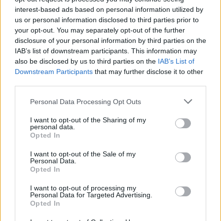
interest-based ads based on personal information utilized by
us or personal information disclosed to third parties prior to
your opt-out. You may separately opt-out of the further
disclosure of your personal information by third parties on the
IAB’s list of downstream participants. This information may
also be disclosed by us to third parties on the
IAB’s List of
Downstream Participants
that may further disclose it to other
third parties.
Please note that this website/app uses one or more Google
Personal Data Processing Opt Outs
Κοινοποιήστε
services and may gather and store information including but
not limited to your visit or usage behaviour. You may click to
I want to opt-out of the Sharing of my
personal data.
grant or deny consent to Google and its third-party tags to
Opted In
use your data for below specified purposes in below Google
Οπισθόφυλλο εφημερίδας Ριζοσπάστης
consent section.
I want to opt-out of the Sale of my
Personal Data.
Opted In
I want to opt-out of processing my
Personal Data for Targeted Advertising.
Opted In