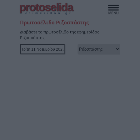
protoselida
efimeridon.gr
Πρωτοσέλιδο Ριζοσπάστης
Διαβάστε το πρωτοσέλιδο της εφημερίδας
Ριζοσπάστης