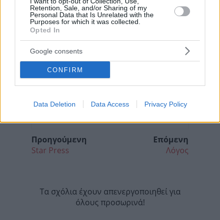
I want to opt-out of Collection, Use,
Retention, Sale, and/or Sharing of my
Personal Data that Is Unrelated with the
Purposes for which it was collected.
Opted In
Google consents
CONFIRM
Data Deletion
Data Access
Privacy Policy
Προηγούμενη
Επόμενη
Star Press
Λόγος
Τα σχόλια έχουν απενεργοποιηθεί για
όλους προσωρινά!