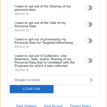
services and may gather and store information including but
not limited to your visit or usage behaviour. You may click to
I want to opt-out of the Sharing of my
personal data.
grant or deny consent to Google and its third-party tags to
Opted In
use your data for below specified purposes in below Google
consent section.
I want to opt-out of the Sale of my
Personal Data.
Opted In
I want to opt-out of processing my
Personal Data for Targeted Advertising.
Opted In
Κοινοποιήστε
I want to opt-out of Collection, Use,
Retention, Sale, and/or Sharing of my
Personal Data that Is Unrelated with the
Purposes for which it was collected.
Opted In
Προηγούμενη
Επόμενη
Παραπολιτικά
Χτύπος
Google consents
CONFIRM
Τα σχόλια έχουν απενεργοποιηθεί για
όλους προσωρινά!
Data Deletion
Data Access
Privacy Policy