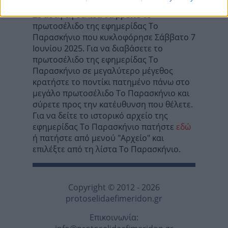
Σε αυτή τη σελίδα θα βρείτε το
πρωτοσέλιδο της εφημερίδας Το
Παρασκήνιο που κυκλοφόρησε Σάββατο 7
Ιουνίου 2025. Για να διαβάσετε το
πρωτοσέλιδο της εφημερίδας Το
Παρασκήνιο σε μεγαλύτερο μέγεθος
κρατήστε το ποντίκι πατημένο πάνω στο
μεγάλο πρωτοσέλιδο Το Παρασκήνιο και
σύρετε προς την κατέυθυνση που θέλετε.
Για να δείτε το ιστορικό αρχείο της
εφημερίδας Το Παρασκήνιο πατήστε
εδώ
ή πατήστε από μενού "Αρχείο" και
επιλέξτε από τη λίστα Το Παρασκήνιο.
Copyright © 2012 - 2026
protoselidaefimeridon.gr
Επικοινωνία: