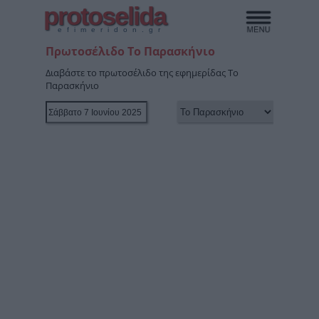
protoselida
efimeridon.gr
Πρωτοσέλιδο Το Παρασκήνιο
Διαβάστε το πρωτοσέλιδο της εφημερίδας Το
Παρασκήνιο