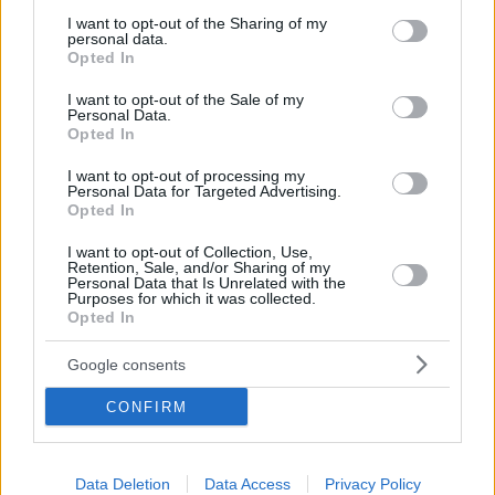
services and may gather and store information including but
not limited to your visit or usage behaviour. You may click to
I want to opt-out of the Sharing of my
personal data.
grant or deny consent to Google and its third-party tags to
Opted In
use your data for below specified purposes in below Google
consent section.
I want to opt-out of the Sale of my
Personal Data.
Opted In
I want to opt-out of processing my
Personal Data for Targeted Advertising.
Opted In
Κοινοποιήστε
I want to opt-out of Collection, Use,
Retention, Sale, and/or Sharing of my
Personal Data that Is Unrelated with the
Purposes for which it was collected.
Επόμενη
Opted In
Ελεύθερος Τύπος
Google consents
CONFIRM
Τα σχόλια έχουν απενεργοποιηθεί για
όλους προσωρινά!
Data Deletion
Data Access
Privacy Policy