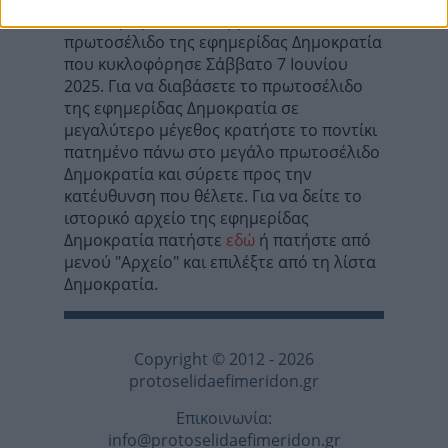
Σε αυτή τη σελίδα θα βρείτε το
πρωτοσέλιδο της εφημερίδας Δημοκρατία
που κυκλοφόρησε Σάββατο 7 Ιουνίου
2025. Για να διαβάσετε το πρωτοσέλιδο
της εφημερίδας Δημοκρατία σε
μεγαλύτερο μέγεθος κρατήστε το ποντίκι
πατημένο πάνω στο μεγάλο πρωτοσέλιδο
Δημοκρατία και σύρετε προς την
κατέυθυνση που θέλετε. Για να δείτε το
ιστορικό αρχείο της εφημερίδας
Δημοκρατία πατήστε
εδώ
ή πατήστε από
μενού "Αρχείο" και επιλέξτε από τη λίστα
Δημοκρατία.
Copyright © 2012 - 2026
protoselidaefimeridon.gr
Επικοινωνία:
info@protoselidaefimeridon.gr