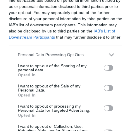
interest-based ads based on personal information utilized by
us or personal information disclosed to third parties prior to
your opt-out. You may separately opt-out of the further
disclosure of your personal information by third parties on the
IAB’s list of downstream participants. This information may
also be disclosed by us to third parties on the
IAB’s List of
Downstream Participants
that may further disclose it to other
third parties.
Please note that this website/app uses one or more Google
Personal Data Processing Opt Outs
Κοινοποιήστε
services and may gather and store information including but
not limited to your visit or usage behaviour. You may click to
I want to opt-out of the Sharing of my
personal data.
grant or deny consent to Google and its third-party tags to
Opted In
use your data for below specified purposes in below Google
Οπισθόφυλλο εφημερίδας Τα Νέα
consent section.
I want to opt-out of the Sale of my
Personal Data.
Opted In
I want to opt-out of processing my
Personal Data for Targeted Advertising.
Opted In
I want to opt-out of Collection, Use,
Retention, Sale, and/or Sharing of my