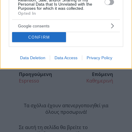
Retention, Sale, and/or Sharing of my
Personal Data that Is Unrelated with the
Purposes for which it was collected.
Opted In
Google consents
CONFIRM
Data Deletion
Data Access
Privacy Policy
Προηγούμενη
Επόμενη
Espresso
Καθημερινή
Τα σχόλια έχουν απενεργοποιηθεί για
όλους προσωρινά!
Σε αυτή τη σελίδα θα βρείτε το