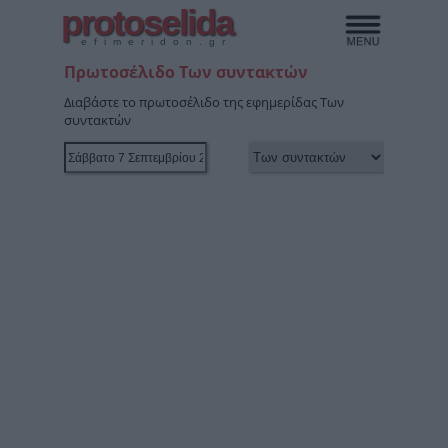
protoselida
efimeridon.gr
Πρωτοσέλιδο Των συντακτών
Διαβάστε το πρωτοσέλιδο της εφημερίδας Των
συντακτών