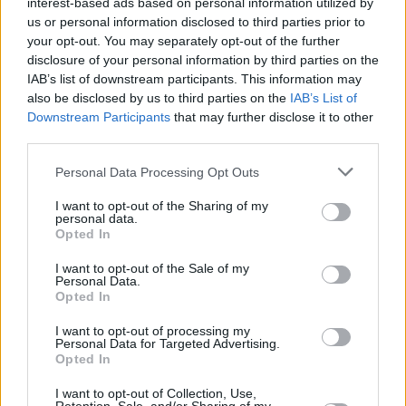
interest-based ads based on personal information utilized by
us or personal information disclosed to third parties prior to
your opt-out. You may separately opt-out of the further
disclosure of your personal information by third parties on the
IAB’s list of downstream participants. This information may
also be disclosed by us to third parties on the
IAB’s List of
Downstream Participants
that may further disclose it to other
third parties.
Please note that this website/app uses one or more Google
Personal Data Processing Opt Outs
services and may gather and store information including but
Κοινοποιήστε
not limited to your visit or usage behaviour. You may click to
I want to opt-out of the Sharing of my
personal data.
grant or deny consent to Google and its third-party tags to
Opted In
use your data for below specified purposes in below Google
consent section.
I want to opt-out of the Sale of my
Οπισθόφυλλο εφημερίδας Των συντακτών
Personal Data.
Opted In
I want to opt-out of processing my
Personal Data for Targeted Advertising.
Opted In
I want to opt-out of Collection, Use,