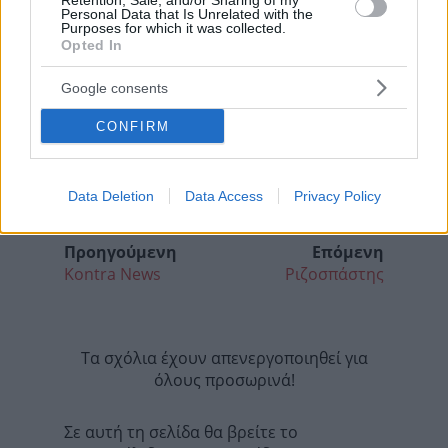
Retention, Sale, and/or Sharing of my
Personal Data that Is Unrelated with the
Purposes for which it was collected.
Opted In
Google consents
CONFIRM
Data Deletion
Data Access
Privacy Policy
Προηγούμενη
Επόμενη
Kontra News
Ριζοσπάστης
Τα σχόλια έχουν απενεργοποιηθεί για
όλους προσωρινά!
Σε αυτή τη σελίδα θα βρείτε το