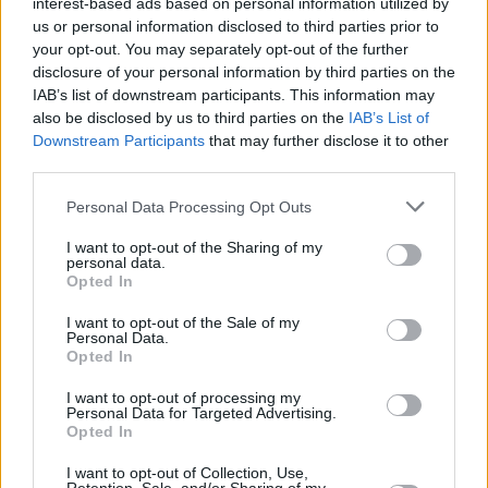
interest-based ads based on personal information utilized by
us or personal information disclosed to third parties prior to
your opt-out. You may separately opt-out of the further
disclosure of your personal information by third parties on the
IAB’s list of downstream participants. This information may
also be disclosed by us to third parties on the
IAB’s List of
Downstream Participants
that may further disclose it to other
third parties.
Please note that this website/app uses one or more Google
Κοινοποιήστε
Personal Data Processing Opt Outs
services and may gather and store information including but
not limited to your visit or usage behaviour. You may click to
I want to opt-out of the Sharing of my
personal data.
grant or deny consent to Google and its third-party tags to
Opted In
use your data for below specified purposes in below Google
Οπισθόφυλλο εφημερίδας Star Press
consent section.
I want to opt-out of the Sale of my
Personal Data.
Opted In
I want to opt-out of processing my
Personal Data for Targeted Advertising.
Opted In
I want to opt-out of Collection, Use,