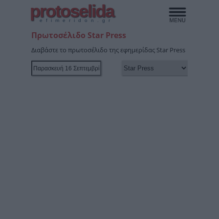
protoselida
efimeridon.gr
Πρωτοσέλιδο Star Press
Διαβάστε το πρωτοσέλιδο της εφημερίδας Star Press