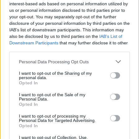
interest-based ads based on personal information utilized by
us or personal information disclosed to third parties prior to
your opt-out. You may separately opt-out of the further
disclosure of your personal information by third parties on the
IAB’s list of downstream participants. This information may
also be disclosed by us to third parties on the
IAB’s List of
Downstream Participants
that may further disclose it to other
third parties.
Please note that this website/app uses one or more Google
Personal Data Processing Opt Outs
Κοινοποιήστε
services and may gather and store information including but
not limited to your visit or usage behaviour. You may click to
I want to opt-out of the Sharing of my
personal data.
grant or deny consent to Google and its third-party tags to
Opted In
use your data for below specified purposes in below Google
Οπισθόφυλλο εφημερίδας Ελεύθερος Τύπος
consent section.
I want to opt-out of the Sale of my
Personal Data.
Opted In
I want to opt-out of processing my
Personal Data for Targeted Advertising.
Opted In
I want to opt-out of Collection, Use,