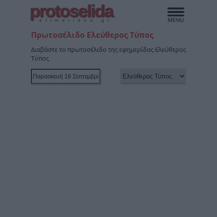
protoselida
efimeridon.gr
Πρωτοσέλιδο Ελεύθερος Τύπος
Διαβάστε το πρωτοσέλιδο της εφημερίδας Ελεύθερος
Τύπος