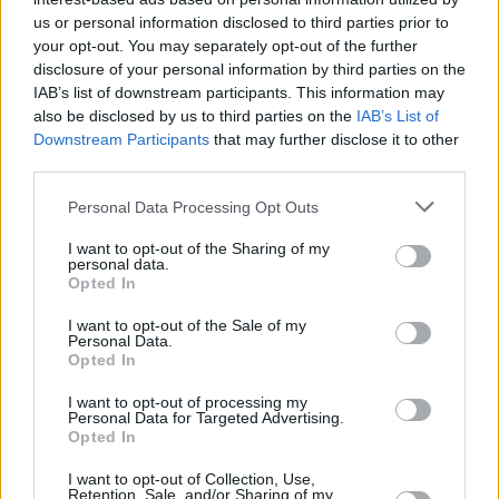
us or personal information disclosed to third parties prior to
your opt-out. You may separately opt-out of the further
disclosure of your personal information by third parties on the
IAB’s list of downstream participants. This information may
also be disclosed by us to third parties on the
IAB’s List of
Downstream Participants
that may further disclose it to other
third parties.
Please note that this website/app uses one or more Google
Personal Data Processing Opt Outs
Κοινοποιήστε
services and may gather and store information including but
not limited to your visit or usage behaviour. You may click to
I want to opt-out of the Sharing of my
personal data.
grant or deny consent to Google and its third-party tags to
Opted In
use your data for below specified purposes in below Google
Οπισθόφυλλο εφημερίδας Political
consent section.
I want to opt-out of the Sale of my
Personal Data.
Opted In
I want to opt-out of processing my
Personal Data for Targeted Advertising.
Opted In
I want to opt-out of Collection, Use,
Retention, Sale, and/or Sharing of my