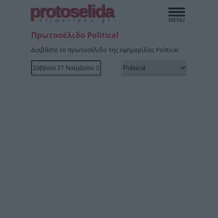
protoselida
efimeridon.gr
Πρωτοσέλιδο Political
Διαβάστε το πρωτοσέλιδο της εφημερίδας Political