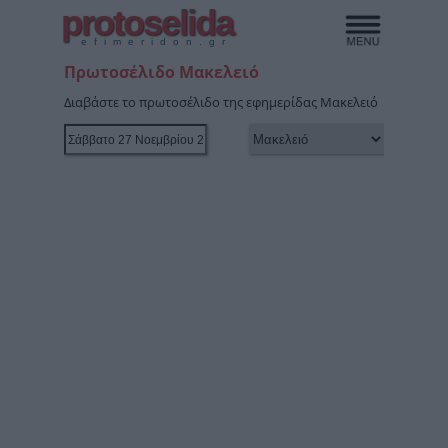
protoselida
efimeridon.gr
Πρωτοσέλιδο Μακελειό
Διαβάστε το πρωτοσέλιδο της εφημερίδας Μακελειό