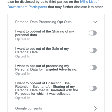
also be disclosed by us to third parties on the
IAB’s List of
Downstream Participants
that may further disclose it to other
third parties.
Please note that this website/app uses one or more Google
Personal Data Processing Opt Outs
services and may gather and store information including but
not limited to your visit or usage behaviour. You may click to
I want to opt-out of the Sharing of my
personal data.
grant or deny consent to Google and its third-party tags to
Opted In
use your data for below specified purposes in below Google
consent section.
Κοινοποιήστε
I want to opt-out of the Sale of my
Personal Data.
Opted In
I want to opt-out of processing my
Οπισθόφυλλο εφημερίδας Μακελειό
Personal Data for Targeted Advertising.
Opted In
I want to opt-out of Collection, Use,
Retention, Sale, and/or Sharing of my
Personal Data that Is Unrelated with the
Purposes for which it was collected.
Opted In
Google consents