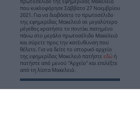
πρωτοσέλιδο της εφημερίδας Μακελειό
που κυκλοφόρησε Σάββατο 27 Νοεμβρίου
2021. Για να διαβάσετε το πρωτοσέλιδο
της εφημερίδας Μακελειό σε μεγαλύτερο
μέγεθος κρατήστε το ποντίκι πατημένο
πάνω στο μεγάλο πρωτοσέλιδο Μακελειό
και σύρετε προς την κατέυθυνση που
θέλετε. Για να δείτε το ιστορικό αρχείο
της εφημερίδας Μακελειό πατήστε
εδώ
ή
πατήστε από μενού "Αρχείο" και επιλέξτε
από τη λίστα Μακελειό.
Copyright © 2012 - 2026
protoselidaefimeridon.gr
Επικοινωνία:
info@protoselidaefimeridon.gr
Πολιτική Απορρήτου