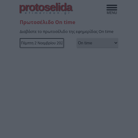
protoselida
efimeridon.gr
Πρωτοσέλιδο On time
Διαβάστε το πρωτοσέλιδο της εφημερίδας On time