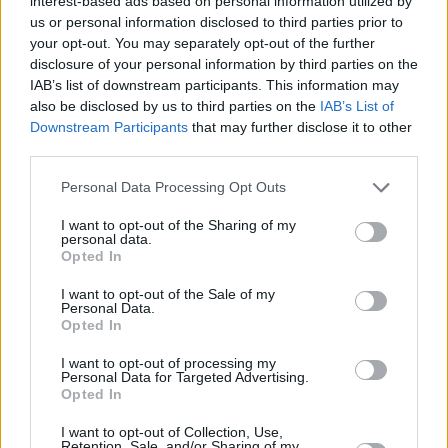
interest-based ads based on personal information utilized by
us or personal information disclosed to third parties prior to
your opt-out. You may separately opt-out of the further
disclosure of your personal information by third parties on the
IAB’s list of downstream participants. This information may
also be disclosed by us to third parties on the
IAB’s List of
Downstream Participants
that may further disclose it to other
third parties.
Please note that this website/app uses one or more Google
Personal Data Processing Opt Outs
Κοινοποιήστε
services and may gather and store information including but
not limited to your visit or usage behaviour. You may click to
I want to opt-out of the Sharing of my
personal data.
grant or deny consent to Google and its third-party tags to
Opted In
use your data for below specified purposes in below Google
Οπισθόφυλλο εφημερίδας On time
consent section.
I want to opt-out of the Sale of my
Personal Data.
Opted In
I want to opt-out of processing my
Personal Data for Targeted Advertising.
Opted In
I want to opt-out of Collection, Use,
Retention, Sale, and/or Sharing of my